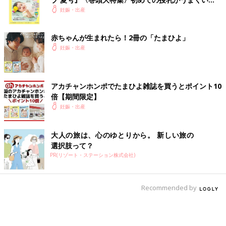
く！ おっぱい・ミルクの基本と夏のトラブル 解決テ
妊娠・出産
ク
赤ちゃんが生まれたら！2冊の「たまひよ」
妊娠・出産
アカチャンホンポでたまひよ雑誌を買うとポイント10
倍【期間限定】
妊娠・出産
大人の旅は、心のゆとりから。 新しい旅の
選択肢って？
PR(リゾート・ステーション株式会社)
Recommended by