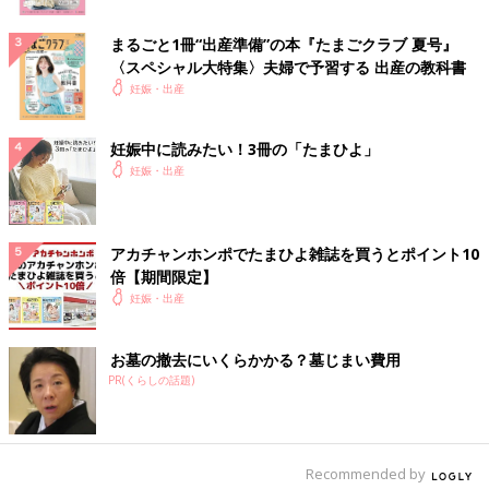
まるごと1冊“出産準備”の本『たまごクラブ 夏号』
〈スペシャル大特集〉夫婦で予習する 出産の教科書
妊娠・出産
妊娠中に読みたい！3冊の「たまひよ」
妊娠・出産
アカチャンホンポでたまひよ雑誌を買うとポイント10
倍【期間限定】
妊娠・出産
お墓の撤去にいくらかかる？墓じまい費用
PR(くらしの話題)
Recommended by