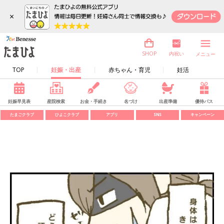
×
内祝い
SHOP
メニュー
TOP
妊娠・出産
赤ちゃん・育児
妊活
妊娠早見表
産院検索
お金・手続き
名づけ
出産準備
優待パス
たまごクラブ
ひよこクラブ
アプリ
SNS
キャンペーン