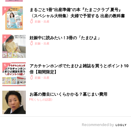
まるごと1冊“出産準備”の本『たまごクラブ 夏号』
〈スペシャル大特集〉夫婦で予習する 出産の教科書
妊娠・出産
妊娠中に読みたい！3冊の「たまひよ」
妊娠・出産
アカチャンホンポでたまひよ雑誌を買うとポイント10
倍【期間限定】
妊娠・出産
お墓の撤去にいくらかかる？墓じまい費用
PR(くらしの話題)
Recommended by