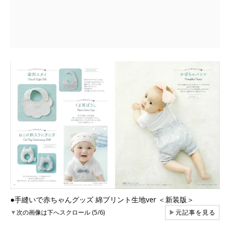
●手縫いで赤ちゃんグッズ 綿プリント生地ver ＜新装版＞
▼
次の画像は下へスクロール (5/6)
▶
元記事を見る