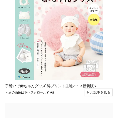
手縫いで赤ちゃんグッズ 綿プリント生地ver ＜新装版＞
▼
次の画像は下へスクロール (1/6)
▶
元記事を見る