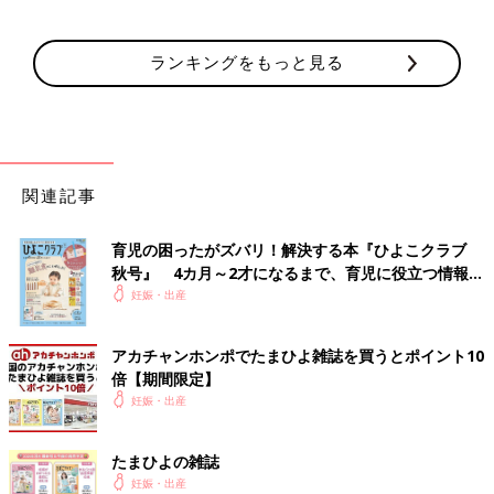
ランキングをもっと見る
関連記事
育児の困ったがズバリ！解決する本『ひよこクラブ
秋号』 4カ月～2才になるまで、育児に役立つ情報が
いっぱい！
妊娠・出産
アカチャンホンポでたまひよ雑誌を買うとポイント10
倍【期間限定】
妊娠・出産
たまひよの雑誌
妊娠・出産