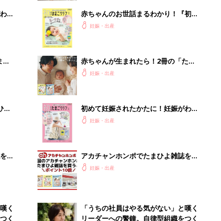
わか
赤ちゃんのお世話まるわかり！『初め
まご
てのひよこクラブ 夏号』〈巻頭大特
妊娠・出産
集〉初めての授乳がうまくいく！ お
っぱい・ミルクの基本と夏のトラブル
解決テク
まご
赤ちゃんが生まれたら！2冊の「たま
集〉
ひよ」
妊娠・出産
ひ
初めて妊娠されたかたに！妊娠がわか
ったら最初に読む本『初めてのたまご
妊娠・出産
クラブ 夏号』
を買
アカチャンホンポでたまひよ雑誌を買
うとポイント10倍【期間限定】
妊娠・出産
嘆く
「うちの社員はやる気がない」と嘆く
つく
リーダーへの警鐘。自律型組織をつく