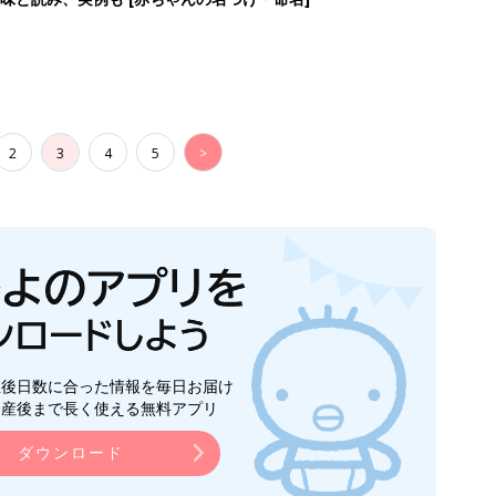
2
3
4
5
>
生後日数に合った情報を毎日お届け
ら産後まで長く使える無料アプリ
ダウンロード