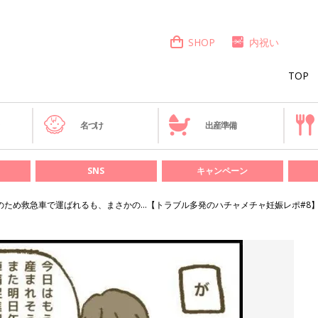
SHOP
内祝い
TOP
き
名づけ
出産準備
SNS
キャンペーン
のため救急車で運ばれるも、まさかの…【トラブル多発のハチャメチャ妊娠レポ#8