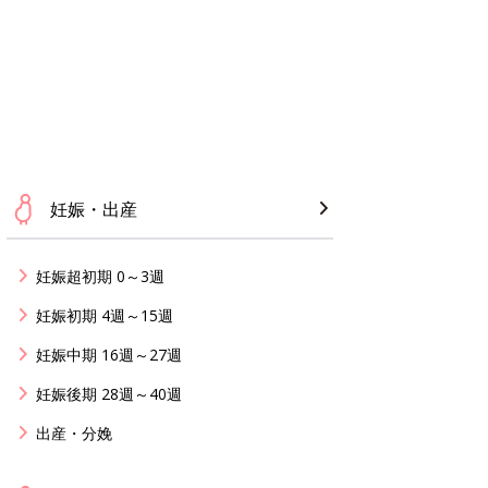
妊娠・出産
妊娠超初期 0～3週
妊娠初期 4週～15週
妊娠中期 16週～27週
妊娠後期 28週～40週
出産・分娩