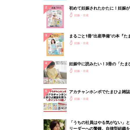
初めて妊娠されたかたに！妊娠が
ったら最初に読む本『初めてのた
妊娠・出産
クラブ 夏号』
まるごと1冊“出産準備”の本『た
クラブ 夏号』〈スペシャル大特
妊娠・出産
夫婦で予習する 出産の教科書
妊娠中に読みたい！3冊の「たま
よ」
妊娠・出産
アカチャンホンポでたまひよ雑誌
うとポイント10倍【期間限定】
妊娠・出産
「うちの社員はやる気がない」と
リーダーへの警鐘。自律型組織を