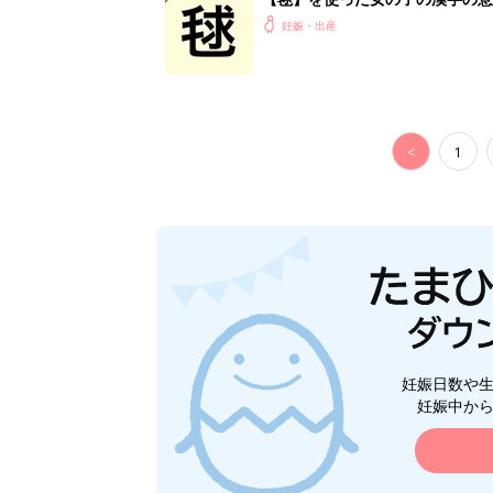
妊娠・出産
<
1
妊娠日数や
妊娠中か