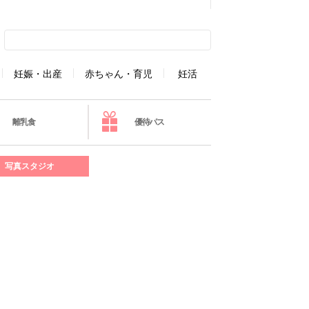
妊娠・出産
赤ちゃん・育児
妊活
離乳食
優待パス
写真スタジオ
】