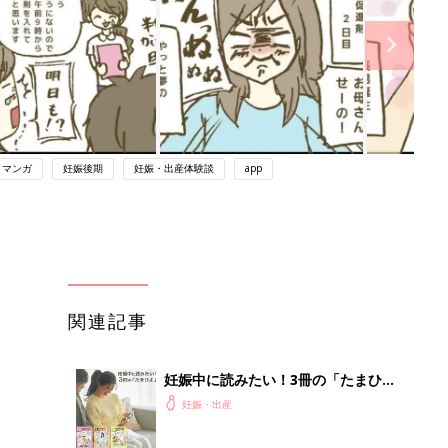
・マンガ
妊娠後期
妊娠・出産体験談
app
関連記事
妊娠中に読みたい！3冊の「たまひ
よ」
妊娠・出産