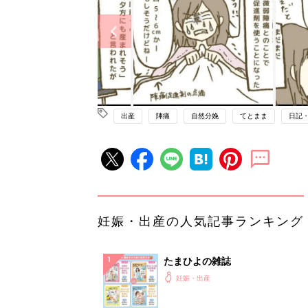
出産
陣痛
自然分娩
てとまま
日記
妊娠・出産の人気記事ランキング
たまひよの雑誌
妊娠・出産