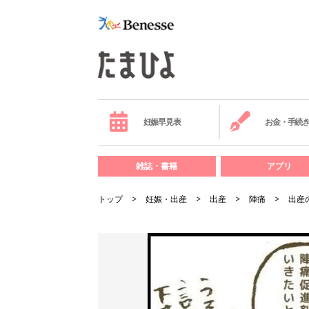
妊娠早見表
お金・手続
雑誌・書籍
アプリ
トップ
妊娠・出産
出産
陣痛
出産