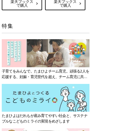
楽天ブックス
楽天ブックス
で購入
で購入
特集
子育てをみんなで。たまひよチーム育児。頑張る2人を
応援する、妊娠・育児世代を超え、チーム育児に共感
する社会を目指していきます。
たまひよはだれもが産み育てやすい社会と、サステナ
ブルなこどものミライの実現をめざします