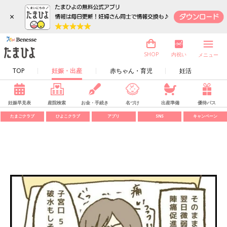
×
内祝い
SHOP
メニュー
TOP
妊娠・出産
赤ちゃん・育児
妊活
妊娠早見表
産院検索
お金・手続き
名づけ
出産準備
優待パス
たまごクラブ
ひよこクラブ
アプリ
SNS
キャンペーン