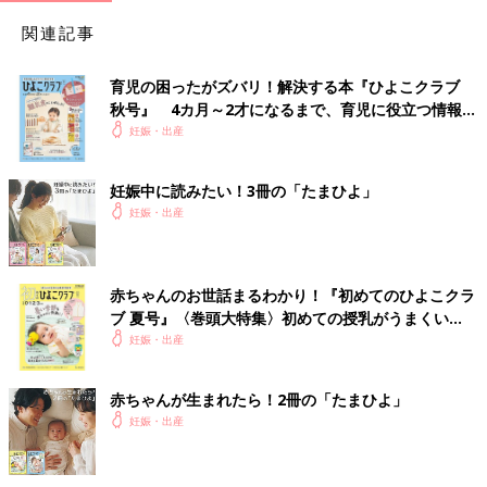
関連記事
育児の困ったがズバリ！解決する本『ひよこクラブ
秋号』 4カ月～2才になるまで、育児に役立つ情報が
いっぱい！
妊娠・出産
妊娠中に読みたい！3冊の「たまひよ」
妊娠・出産
赤ちゃんのお世話まるわかり！『初めてのひよこクラ
ブ 夏号』〈巻頭大特集〉初めての授乳がうまくい
く！ おっぱい・ミルクの基本と夏のトラブル 解決テ
妊娠・出産
ク
赤ちゃんが生まれたら！2冊の「たまひよ」
妊娠・出産