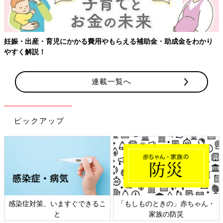
【ワクチン接種できるものも】妊婦の感染症対策、知っておいて！
連載一覧へ
ピックアップ
ん・
日本外来小児科学会リーフレッ
六星占術 細木かおりさんの人
ト検討会
相談