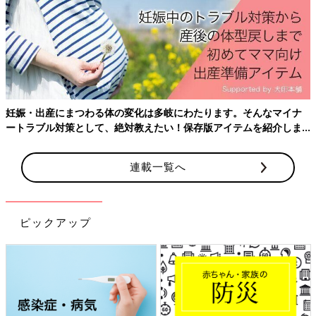
19:30
夕飯を出してもらう。美味しいけど、ほぼ突っ伏しながら食べら
れるものをどうにか口に詰め込む。
20:30
トイレに行こうと助産師さんの立ち合いのもとベッドをおりたけ
妊娠・出産にまつわる体の変化は多岐にわたります。そんなマイナ
ど、目が回って断念。
ートラブル対策として、絶対教えたい！保存版アイテムを紹介しま
す。
22:00
尿カテを入れられる。パルスオキシメーター、血圧計、心電図、
連載一覧へ
子宮収縮を促す点滴を繋がれ、身動きが取れず感情が無になる。
23:00
ピックアップ
後陣痛と会陰切開の傷が痛む気がするので、追加でカロナールを
飲む。
23:30
点滴終了。