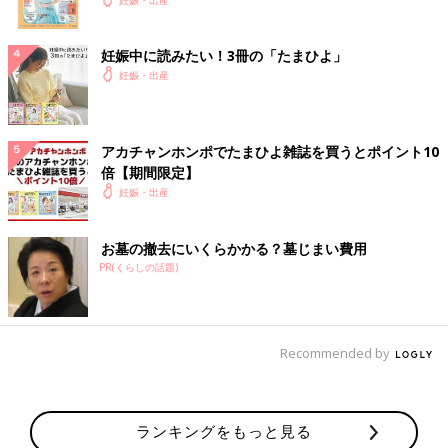
14:15
夫病院到着。陣痛の合間に割と普通に話せる。ただ、NSTの外側
妊娠中に読みたい！3冊の「たまひよ」
陣痛で70を超えるとさすがにクッションを握りしめながら呻き声
妊娠・出産
が漏れるようになる。基本あぐらでベッドに腰掛けて過ごした。
右手にクッション、左手で夫の手を握ってた。夫が絶えず腰をさ
すりながら声がけをしてくれて嬉しかった。でも「痛いよね痛い
よね」じゃなくて「上手だよ！大丈夫だよ！」的なポジティブな
アカチャンホンポでたまひよ雑誌を買うとポイント10
声がけをしろと事前に教えたでしょ笑
倍【期間限定】
その後、
おしるし
の確認のため横になる。陣痛がくるたびにクッ
妊娠・出産
ションに顔を埋めて叫び始める。
お墓の撤去にいくらかかる？墓じまい費用
15:00
PR(くらしの話題)
2時間に1回はトイレに行くべしという先人の教えから、トイレに
行きたいと申し出る。行く前に内診したら子宮口は6〜6.5cmと
言われ、進んではいるものの、まだまだかかりそうと若干絶望す
る。なんとかトイレに移動して用を足すが、痛みに絶叫する。助
Recommended by
産師さんが外から「大丈夫？」と声がけしてくれて、「だいじょ
ばないですぅぅぅ」と呻く。ウンチを出したい感が半端なくて、
「力んでいいですか？」と聞く。「多分まだベビは出てこないけ
ランキングをもっと見る
ど念のため力まず、お小水だけにして」と言われ、トイレを出