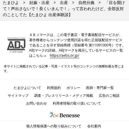
たまひよ
妊娠・出産
出産
自然分娩
「目を開け
て！声出さないで！長くいきんで！」って言われたけど、全部反対
のことしてた【たまひよ 出産体験談】
ＡＢＪマークは、この電子書店・電子書籍配信サービスが、
著作権者からコンテンツ使用許諾を得た正規版配信サービス
であることを示す登録商標（登録番号 第11091000号）です。
ABJマークの詳細、ABJマークを掲示しているサービスの一覧
はこちら→
https://aebs.or.jp/
本サイトに掲載されている記事・写真・イラスト等のコンテンツの無断転載を禁じま
す。
たまひよについて
利用規約
ポリシー
医師・専門家一覧
サイトマップ
調査・プレスリリース・メディア掲載
広告のご相談
お問い合わせ
利用者情報の取り扱いについて
個人情報保護への取り組みについて
会社案内