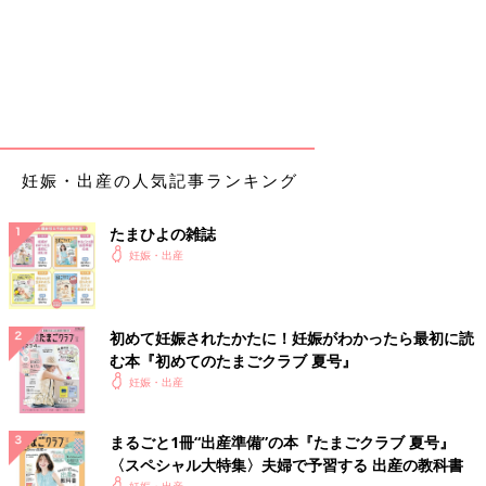
はある
12:00
LDRへ移動。スマホアプリの陣痛カウンターの使用はやめ、NST
で3〜5分間隔で外側陣痛を確認する。お昼ごはんはスープ以外完
食。(後に助産師さんに驚かれたし褒められた)
13:00
妊娠・出産の人気記事ランキング
子宮口5cm、陣痛間隔3〜4分程度。助産師さんの内診、アホほど
痛くて思わず足を閉じる。
たまひよの雑誌
初産でこのペースは早いし、落ち着いていてすごいと褒められて
妊娠・出産
ホクホクする。
呼吸法と少しストレッチすれば我慢できる痛み。陣痛のタイミン
グで立ち上がって、軽いスクワットとベッドの上で両手両膝をつ
初めて妊娠されたかたに！妊娠がわかったら最初に読
いた姿勢になって腰のストレッチをした。
む本『初めてのたまごクラブ 夏号』
妊娠・出産
13:30
徐々に声が漏れ出る痛みに変わってくる。でも意地で声を出さず
呼吸法でなんとか逃す。助産師さんがずっと背中から腰をさすっ
まるごと1冊“出産準備”の本『たまごクラブ 夏号』
てくれて神様に思えた。
〈スペシャル大特集〉夫婦で予習する 出産の教科書
妊娠・出産