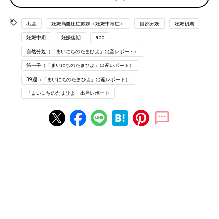
弱目の腹痛が10〜30分おきにあり、念のため
陣痛
カウンターを
使用する。が、途中で寝落ちする。
出産
妊娠高血圧症候群（妊娠中毒症）
自然分娩
妊娠初期
3:00〜5:00
妊娠中期
妊娠後期
app
1時間に1回、腹痛で目が覚める
自然分娩（「まいにちのたまひよ」出産レポート）
第一子（「まいにちのたまひよ」出産レポート）
9:00
39週（「まいにちのたまひよ」出産レポート）
病院到着、血圧は上140下100前後と案の定高め。内診で子宮口
3cm。本来バルーンを入れてから誘発剤投与の予定でしたが、
「まいにちのたまひよ」出産レポート
3cmだとすぐ出てきてしまうとのことでバルーン無しになる。
9:45
病室移動、着替え、妊婦姿の最後の写真撮影
10:30
NST開始
11:00
誘発剤開始 陣痛は6〜12分間隔。痛みは生理2日目レベルの腰
痛(たまにそれより強め)、おなか減ったなと思えるくらいの余裕