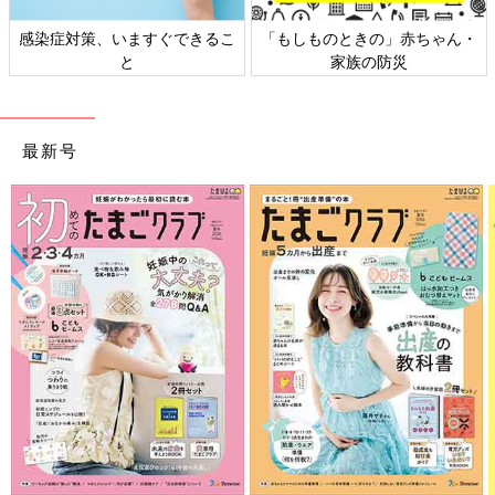
2:00〜4:00
ちょっと寝れた。
感染症対策、いますぐできるこ
「もしものときの」赤ちゃん・
と
家族の防災
5:00
再度カロナールを飲む。お夜食のおにぎりを30分かけて完食。
最新号
子宮口を開くためにやったこと
◇入院前
・陣クス試す(焼肉、オロナミンC)
・出産予定前の2週間ほどラズベリーリーフティーを飲む
・家ではなるべくあぐらの姿勢で過ごして、料理の合間などの隙
間時間で四股を踏む。
◇入院後
・動けるレベルの陣痛の時に動く(スクワット、両手両膝をつい
た姿勢で腰振り、舟漕ぎ体操)
・重力で降りてくるよう、陣痛中はできるだけ胡座の姿勢。背筋
もなるべく伸ばせるよう、目線は気持ち上に向けつつ、目も瞑ら
ないようにした。
・着圧ソックスの上に更に
UNIQLO
のヒートテック靴下を履いて
足元を温める