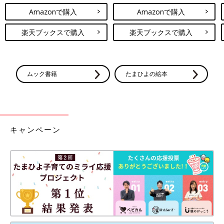
・トイレに行けるよう水分をしっかり取る
Amazonで購入
Amazonで購入
・意識的に陣痛の合間は肩の力を抜く。陣痛中も、呼吸法でいき
楽天ブックスで購入
楽天ブックスで購入
み逃しができるうちは力を抜くことを意識。
長文で失礼しました。ご覧いただきありがとうございました！こ
れからご出産の方が無事にお腹の我が子と対面できることを祈っ
ムック書籍
たまひよの絵本
てます。
いかがでしたか？ たまひよのアプリ「まいにちのたまひよ」で
は、もっとたくさんの「出産レポート」を読むことができます！
また、同じ出産予定月の人と情報交換ができる「同期ルーム」も
ありますので、ぜひ活用してみてくださいね。
キャンペーン
たまひよのアプリ「まいにちのたまひよ」は、【たまひよアプ
リ】でストア検索してもDLできます！
●この記事は個人の体験記です。
●記事の内容は2025年1月の情報で、現在と異なる場合がありま
す。
たまひよの「出産体験談」をもっと読みたい人はこちら