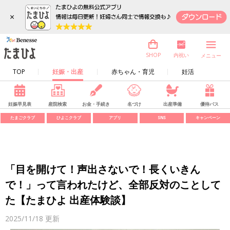
×
内祝い
SHOP
メニュー
TOP
妊娠・出産
赤ちゃん・育児
妊活
妊娠早見表
産院検索
お金・手続き
名づけ
出産準備
優待パス
たまごクラブ
ひよこクラブ
アプリ
SNS
キャンペーン
「目を開けて！声出さないで！長くいきん
で！」って言われたけど、全部反対のことして
た【たまひよ 出産体験談】
2025/11/18
更新