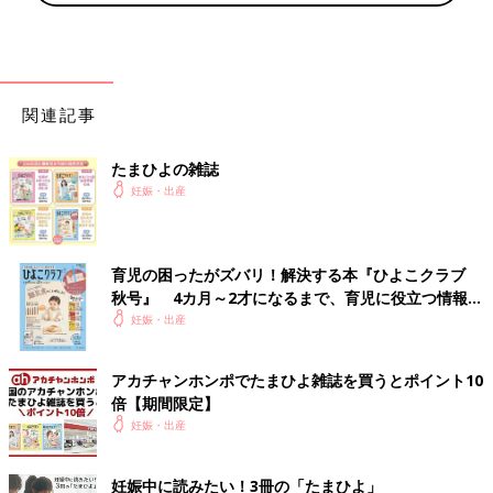
る。
何度も歩いて移動は無理だと判断され、LDRには戻らず分娩室へ
直行する。
15:30
関連記事
分娩台の上で内診したらまさかの子宮口9cm超え。その場にいた
全員ビビる。バタバタと急ぎ分娩準備。この頃の陣痛は痛いとい
たまひよの雑誌
うよりお尻の圧迫感が凄すぎて、常に「あ！出ます！出そうで
妊娠・出産
す！」って言葉で陣痛を伝えてた。助産師さんが全力で肛門を圧
迫してくれて助かった(?)
その後、体感10分くらいで「もう全開だね、そろそろ破水すると
育児の困ったがズバリ！解決する本『ひよこクラブ
思うよ〜」と言われ、内心「さっさと破水せんか！！！！」とキ
秋号』 4カ月～2才になるまで、育児に役立つ情報が
レる。そして次の内診のタイミングで破水。進んでることを実感
いっぱい！
妊娠・出産
してちょっと気持ちに余裕ができる。とはいえ、助産師さんが夫
に進捗を伝えに行こうした際、絶えず襲ってくる陣痛に不安で仕
方なく、「行かないで」と必死の訴え。
アカチャンホンポでたまひよ雑誌を買うとポイント10
10回弱くらいいきみ逃ししたところで、「いきんでいいよ！」と
倍【期間限定】
言われたけど、いきみ方がわからずプチパニック。酸素マスクを
妊娠・出産
つけられる。ちょっと息が楽になる。そして夫、分娩室入室。
助産師さんたちに「目を開けて！声出さないで！長くいきん
妊娠中に読みたい！3冊の「たまひよ」