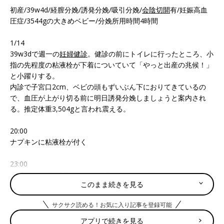
初産/39w4d/経膣分娩/誘発分娩/吸引分娩/
会陰切開
有/妊娠高血
圧症/3544gの大きめベビー/分娩所用時間4時間
1/14
39w3dで週一の
妊婦健診
。健診の前にトイレに行ったところ、小
指の先程度の粘液栓が下着についていて「やっと出産の兆候！」
と小躍りする。
内診で子宮口2cm、ベビの頭もずいぶん下におりてきているの
で、血圧が上がり切る前に明日誘発分娩しましょうと案内され
る。推定体重3,504gと言われ震える。
20:00
ナプキンに粘液栓が付く
23:00
排尿後、生理2日目レベルの血量と粘液栓が混ざったものがペー
このまま続きを見る
パーに付く
サクサク読める！お気に入り記事を登録可能
1/15
0:30
アプリで続きを見る