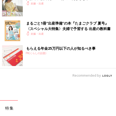
で！」ってめっちゃ言われたけど、全部反対のことしてた。いき
妊娠・出産
み逃しは調べてたのにいきみ方の予習を全くしてなかった（笑）
16:00
まるごと1冊“出産準備”の本『たまごクラブ 夏号』
そうこうしているうちに会陰切開と吸引分娩の用意が進み、局所
〈スペシャル大特集〉夫婦で予習する 出産の教科書
麻酔の注射のチクッとした痛みを感じつつ、３回ほど絶叫したら
妊娠・出産
「もう出るよ！下見て！頭出た！」と16:05ベビ爆誕。冷静に
「でけぇ...ほんとにでっかい赤ちゃん入ってた...」というのが感
想でした。
もらえる年金25万円以下の人が知るべき事
その後、胎盤出したり弛緩出血の処理をしてもらって(これがま
PR(くらしの話題)
た痛いけど、陣痛に比べたら屁でもなかった)、無事分娩完了。
初産にも関わらず、陣痛の間隔が10分を切ってから4時間で産ま
れてくれました。いい子〜
このあとも少しバタバタがあったので念のため記録。
Recommended by
19:00
分娩室から病室へ移動。
1Lほど出血したことにより立ちくらみが半端ないので、自力歩行
は不可。なぜか肛門周りの筋肉がずっと痛い。いきみたい感覚が
特集
抜けない。車椅子からベッドに移った際に一瞬気を失って、気づ
いたらベッドに横たわっててビビる。カロナールを飲んで休息。