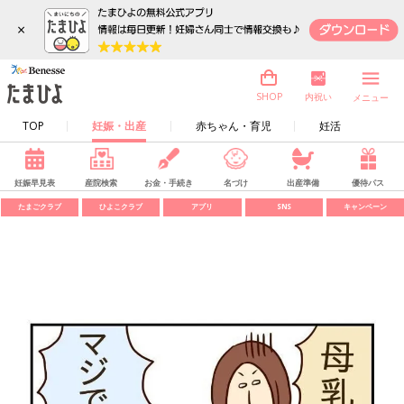
×
内祝い
SHOP
メニュー
TOP
妊娠・出産
赤ちゃん・育児
妊活
妊娠早見表
産院検索
お金・手続き
名づけ
出産準備
優待パス
たまごクラブ
ひよこクラブ
アプリ
SNS
キャンペーン