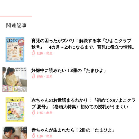
関連記事
育児の困ったがズバリ！解決する本『ひよこクラブ
秋号』 4カ月～2才になるまで、育児に役立つ情報が
いっぱい！
妊娠・出産
妊娠中に読みたい！3冊の「たまひよ」
妊娠・出産
赤ちゃんのお世話まるわかり！『初めてのひよこクラ
ブ 夏号』〈巻頭大特集〉初めての授乳がうまくい
く！ おっぱい・ミルクの基本と夏のトラブル 解決テ
妊娠・出産
ク
赤ちゃんが生まれたら！2冊の「たまひよ」
妊娠・出産