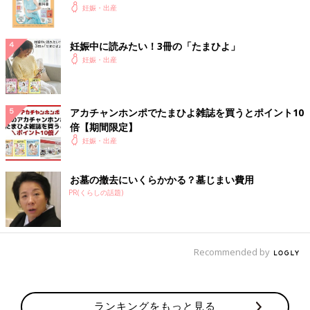
妊娠・出産
妊娠中に読みたい！3冊の「たまひよ」
妊娠・出産
アカチャンホンポでたまひよ雑誌を買うとポイント10
倍【期間限定】
妊娠・出産
お墓の撤去にいくらかかる？墓じまい費用
PR(くらしの話題)
Recommended by
ランキングをもっと見る