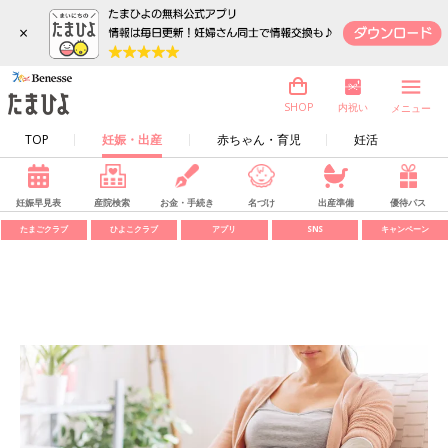
×
内祝い
SHOP
メニュー
TOP
妊娠・出産
赤ちゃん・育児
妊活
妊娠早見表
産院検索
お金・手続き
名づけ
出産準備
優待パス
たまごクラブ
ひよこクラブ
アプリ
SNS
キャンペーン