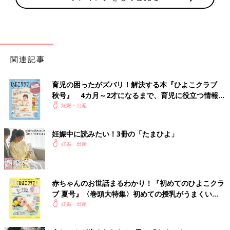
関連記事
育児の困ったがズバリ！解決する本『ひよこクラブ
秋号』 4カ月～2才になるまで、育児に役立つ情報が
いっぱい！
妊娠・出産
妊娠中に読みたい！3冊の「たまひよ」
妊娠・出産
赤ちゃんのお世話まるわかり！『初めてのひよこクラ
ブ 夏号』〈巻頭大特集〉初めての授乳がうまくい
く！ おっぱい・ミルクの基本と夏のトラブル 解決テ
妊娠・出産
ク