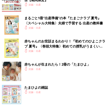
妊娠・出産
まるごと1冊“出産準備”の本『たまごクラブ 夏号』
〈スペシャル大特集〉夫婦で予習する 出産の教科書
妊娠・出産
赤ちゃんのお世話まるわかり！『初めてのひよこクラ
ブ 夏号』〈巻頭大特集〉初めての授乳がうまくい
く！ おっぱい・ミルクの基本と夏のトラブル 解決テ
妊娠・出産
ク
赤ちゃんが生まれたら！2冊の「たまひよ」
妊娠・出産
たまひよの雑誌
妊娠・出産