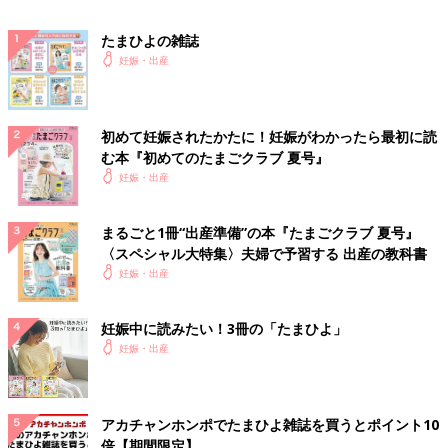
たまひよの雑誌
妊娠・出産
初めて妊娠されたかたに！妊娠がわかったら最初に読
む本『初めてのたまごクラブ 夏号』
妊娠・出産
まるごと1冊“出産準備”の本『たまごクラブ 夏号』
〈スペシャル大特集〉夫婦で予習する 出産の教科書
妊娠・出産
妊娠中に読みたい！3冊の「たまひよ」
妊娠・出産
アカチャンホンポでたまひよ雑誌を買うとポイント10
倍【期間限定】