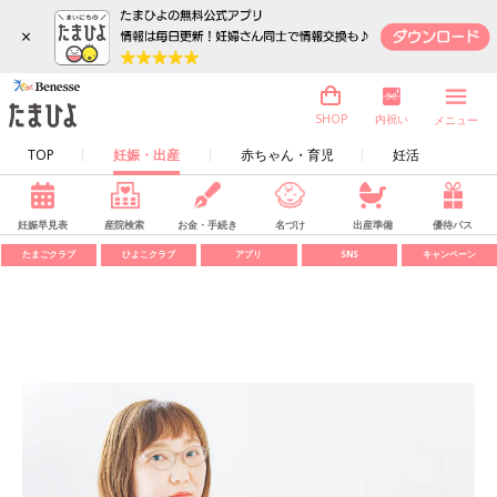
×
内祝い
SHOP
メニュー
TOP
妊娠・出産
赤ちゃん・育児
妊活
妊娠早見表
産院検索
お金・手続き
名づけ
出産準備
優待パス
たまごクラブ
ひよこクラブ
アプリ
SNS
キャンペーン