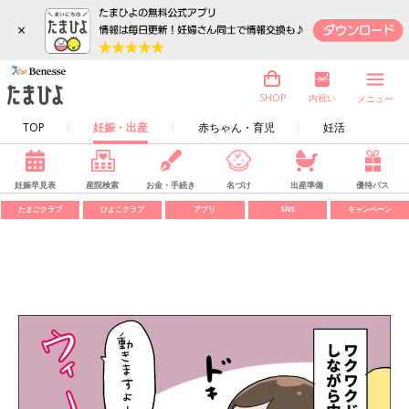
×
内祝い
SHOP
メニュー
TOP
妊娠・出産
赤ちゃん・育児
妊活
妊娠早見表
産院検索
お金・手続き
名づけ
出産準備
優待パス
たまごクラブ
ひよこクラブ
アプリ
SNS
キャンペーン