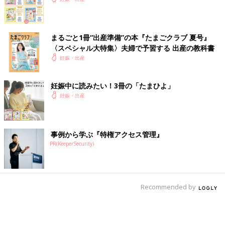
まるごと1冊“出産準備”の本『たまごクラブ 夏号』
〈スペシャル大特集〉夫婦で予習する 出産の教科書
妊娠・出産
妊娠中に読みたい！3冊の「たまひよ」
妊娠・出産
事例から学ぶ『特権アクセス管理』
PR(KeeperSecurity)
Recommended by