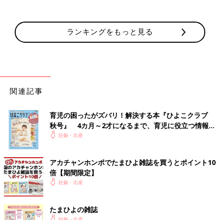
ランキングをもっと見る
関連記事
育児の困ったがズバリ！解決する本『ひよこクラブ
秋号』 4カ月～2才になるまで、育児に役立つ情報が
いっぱい！
妊娠・出産
アカチャンホンポでたまひよ雑誌を買うとポイント10
倍【期間限定】
妊娠・出産
たまひよの雑誌
妊娠・出産