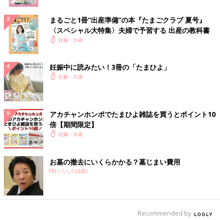
まるごと1冊“出産準備”の本『たまごクラブ 夏号』
〈スペシャル大特集〉夫婦で予習する 出産の教科書
妊娠・出産
妊娠中に読みたい！3冊の「たまひよ」
妊娠・出産
アカチャンホンポでたまひよ雑誌を買うとポイント10
倍【期間限定】
妊娠・出産
お墓の撤去にいくらかかる？墓じまい費用
PR(くらしの話題)
Recommended by