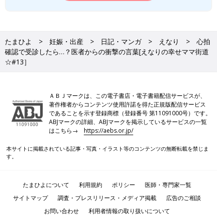
たまひよ
妊娠・出産
日記・マンガ
えなり
心拍
確認で受診したら…？医者からの衝撃の言葉[えなりの幸せママ街道
☆#13］
ＡＢＪマークは、この電子書店・電子書籍配信サービスが、
著作権者からコンテンツ使用許諾を得た正規版配信サービス
であることを示す登録商標（登録番号 第11091000号）です。
ABJマークの詳細、ABJマークを掲示しているサービスの一覧
はこちら→
https://aebs.or.jp/
本サイトに掲載されている記事・写真・イラスト等のコンテンツの無断転載を禁じま
す。
たまひよについて
利用規約
ポリシー
医師・専門家一覧
サイトマップ
調査・プレスリリース・メディア掲載
広告のご相談
お問い合わせ
利用者情報の取り扱いについて