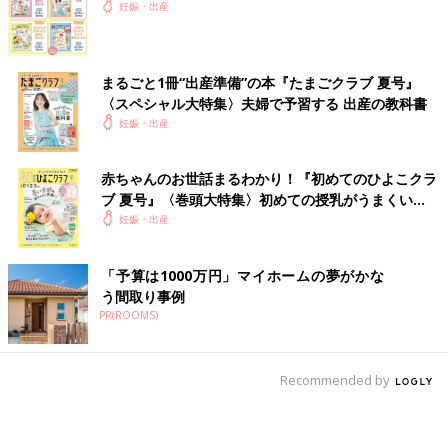
妊娠・出産
まるごと1冊“出産準備”の本『たまごクラブ 夏号』
〈スペシャル大特集〉夫婦で予習する 出産の教科書
妊娠・出産
赤ちゃんのお世話まるわかり！『初めてのひよこクラ
ブ 夏号』〈巻頭大特集〉初めての授乳がうまくい
く！ おっぱい・ミルクの基本と夏のトラブル 解決テ
妊娠・出産
ク
「予算は1000万円」マイホームの夢がかな
う間取り事例
PR(ROOMS)
Recommended by