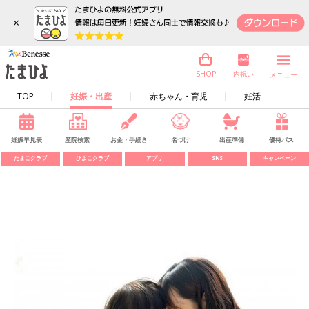
×
内祝い
SHOP
メニュー
TOP
妊娠・出産
赤ちゃん・育児
妊活
妊娠早見表
産院検索
お金・手続き
名づけ
出産準備
優待パス
たまごクラブ
ひよこクラブ
アプリ
SNS
キャンペーン