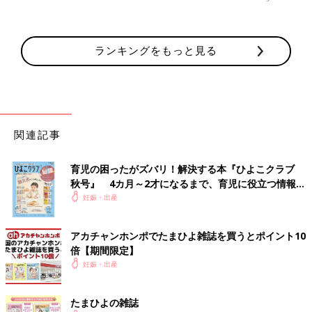
ランキングをもっと見る
関連記事
育児の困ったがズバリ！解決する本『ひよこクラブ
秋号』 4カ月～2才になるまで、育児に役立つ情報が
いっぱい！
妊娠・出産
アカチャンホンポでたまひよ雑誌を買うとポイント10
倍【期間限定】
妊娠・出産
たまひよの雑誌