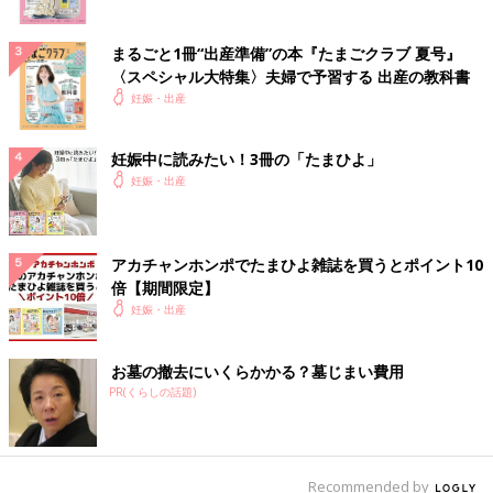
まるごと1冊“出産準備”の本『たまごクラブ 夏号』
〈スペシャル大特集〉夫婦で予習する 出産の教科書
妊娠・出産
妊娠中に読みたい！3冊の「たまひよ」
妊娠・出産
アカチャンホンポでたまひよ雑誌を買うとポイント10
倍【期間限定】
妊娠・出産
お墓の撤去にいくらかかる？墓じまい費用
PR(くらしの話題)
Recommended by