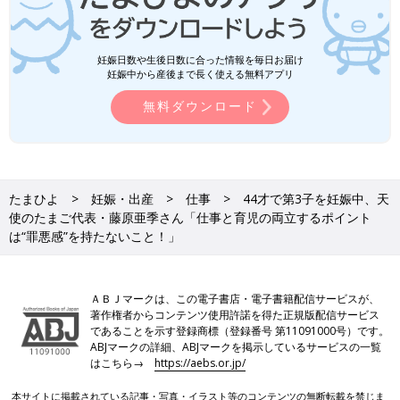
妊娠日数や生後日数に合った情報を毎日お届け
妊娠中から産後まで長く使える無料アプリ
無料ダウンロード
たまひよ
妊娠・出産
仕事
44才で第3子を妊娠中、天
使のたまご代表・藤原亜季さん「仕事と育児の両立するポイント
は“罪悪感”を持たないこと！」
ＡＢＪマークは、この電子書店・電子書籍配信サービスが、
著作権者からコンテンツ使用許諾を得た正規版配信サービス
であることを示す登録商標（登録番号 第11091000号）です。
ABJマークの詳細、ABJマークを掲示しているサービスの一覧
はこちら→
https://aebs.or.jp/
本サイトに掲載されている記事・写真・イラスト等のコンテンツの無断転載を禁じま