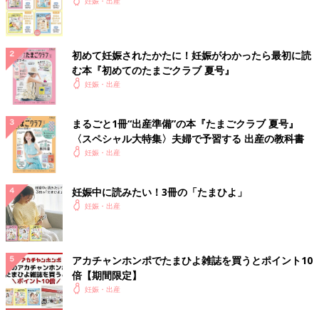
妊娠・出産
初めて妊娠されたかたに！妊娠がわかったら最初に読
む本『初めてのたまごクラブ 夏号』
妊娠・出産
まるごと1冊“出産準備”の本『たまごクラブ 夏号』
〈スペシャル大特集〉夫婦で予習する 出産の教科書
妊娠・出産
妊娠中に読みたい！3冊の「たまひよ」
妊娠・出産
アカチャンホンポでたまひよ雑誌を買うとポイント10
倍【期間限定】
妊娠・出産