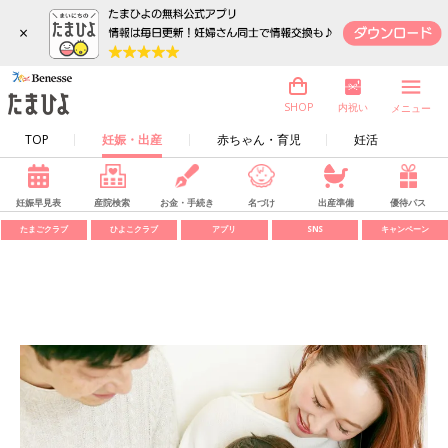
×
内祝い
SHOP
メニュー
TOP
妊娠・出産
赤ちゃん・育児
妊活
妊娠早見表
産院検索
お金・手続き
名づけ
出産準備
優待パス
たまごクラブ
ひよこクラブ
アプリ
SNS
キャンペーン