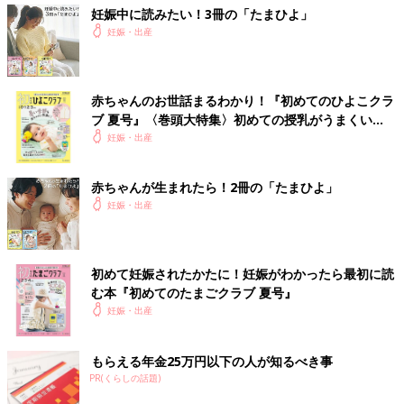
妊娠中に読みたい！3冊の「たまひよ」
妊娠・出産
赤ちゃんのお世話まるわかり！『初めてのひよこクラ
ブ 夏号』〈巻頭大特集〉初めての授乳がうまくい
く！ おっぱい・ミルクの基本と夏のトラブル 解決テ
妊娠・出産
ク
赤ちゃんが生まれたら！2冊の「たまひよ」
妊娠・出産
初めて妊娠されたかたに！妊娠がわかったら最初に読
む本『初めてのたまごクラブ 夏号』
妊娠・出産
もらえる年金25万円以下の人が知るべき事
PR(くらしの話題)