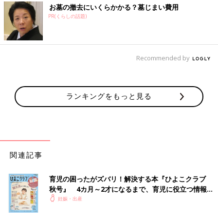
お墓の撤去にいくらかかる？墓じまい費用
PR(くらしの話題)
Recommended by
ランキングをもっと見る
関連記事
育児の困ったがズバリ！解決する本『ひよこクラブ
秋号』 4カ月～2才になるまで、育児に役立つ情報が
いっぱい！
妊娠・出産