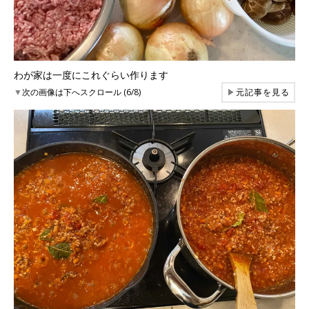
わが家は一度にこれぐらい作ります
▼
次の画像は下へスクロール (6/8)
▶
元記事を見る