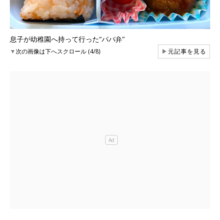
息子が幼稚園へ持って行った“パパ弁”
▼
次の画像は下へスクロール (4/8)
▶
元記事を見る