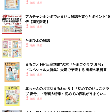
いっぱい！
妊娠・出産
アカチャンホンポでたまひよ雑誌を買うとポイント10
倍【期間限定】
妊娠・出産
たまひよの雑誌
妊娠・出産
まるごと1冊“出産準備”の本『たまごクラブ 夏号』
〈スペシャル大特集〉夫婦で予習する 出産の教科書
妊娠・出産
赤ちゃんのお世話まるわかり！『初めてのひよこクラ
ブ 夏号』〈巻頭大特集〉初めての授乳がうまくい
く！ おっぱい・ミルクの基本と夏のトラブル 解決テ
妊娠・出産
ク