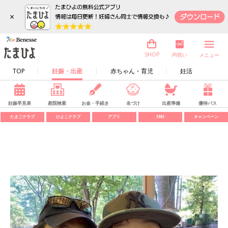
×
内祝い
SHOP
メニュー
TOP
妊娠・出産
赤ちゃん・育児
妊活
妊娠早見表
産院検索
お金・手続き
名づけ
出産準備
優待パス
たまごクラブ
ひよこクラブ
アプリ
SNS
キャンペーン