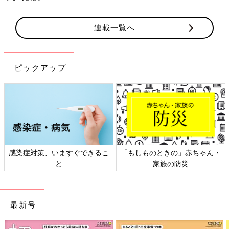
連載一覧へ
ピックアップ
ものときの」赤ちゃん・
日本外来小児科学会リーフレッ
六星占術
家族の防災
ト検討会
最新号