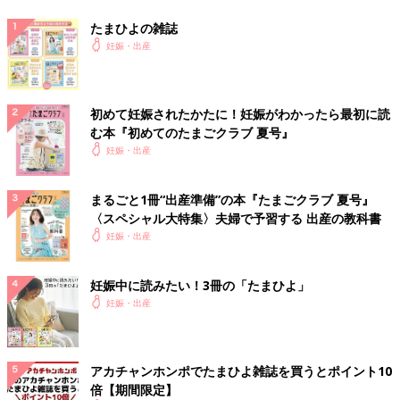
たまひよの雑誌
妊娠・出産
初めて妊娠されたかたに！妊娠がわかったら最初に読
む本『初めてのたまごクラブ 夏号』
妊娠・出産
まるごと1冊“出産準備”の本『たまごクラブ 夏号』
〈スペシャル大特集〉夫婦で予習する 出産の教科書
妊娠・出産
妊娠中に読みたい！3冊の「たまひよ」
妊娠・出産
アカチャンホンポでたまひよ雑誌を買うとポイント10
倍【期間限定】