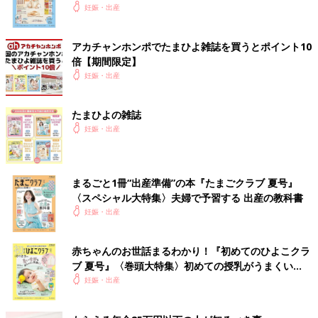
いっぱい！
妊娠・出産
アカチャンホンポでたまひよ雑誌を買うとポイント10
倍【期間限定】
妊娠・出産
たまひよの雑誌
妊娠・出産
まるごと1冊“出産準備”の本『たまごクラブ 夏号』
〈スペシャル大特集〉夫婦で予習する 出産の教科書
妊娠・出産
赤ちゃんのお世話まるわかり！『初めてのひよこクラ
ブ 夏号』〈巻頭大特集〉初めての授乳がうまくい
く！ おっぱい・ミルクの基本と夏のトラブル 解決テ
妊娠・出産
ク