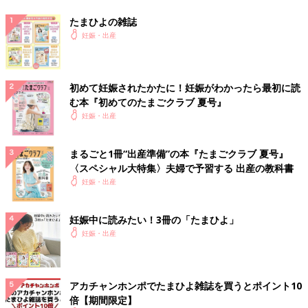
たまひよの雑誌
妊娠・出産
初めて妊娠されたかたに！妊娠がわかったら最初に読
む本『初めてのたまごクラブ 夏号』
妊娠・出産
まるごと1冊“出産準備”の本『たまごクラブ 夏号』
〈スペシャル大特集〉夫婦で予習する 出産の教科書
妊娠・出産
妊娠中に読みたい！3冊の「たまひよ」
妊娠・出産
アカチャンホンポでたまひよ雑誌を買うとポイント10
倍【期間限定】