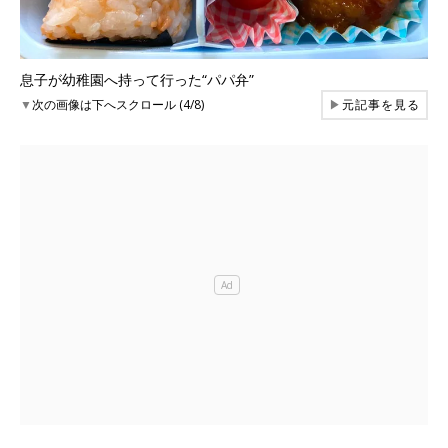
息子が幼稚園へ持って行った“パパ弁”
▼
次の画像は下へスクロール (4/8)
▶
元記事を見る