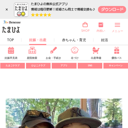
×
内祝い
SHOP
メニュー
TOP
妊娠・出産
赤ちゃん・育児
妊活
妊娠早見表
産院検索
お金・手続き
名づけ
出産準備
優待パス
たまごクラブ
ひよこクラブ
アプリ
SNS
キャンペーン