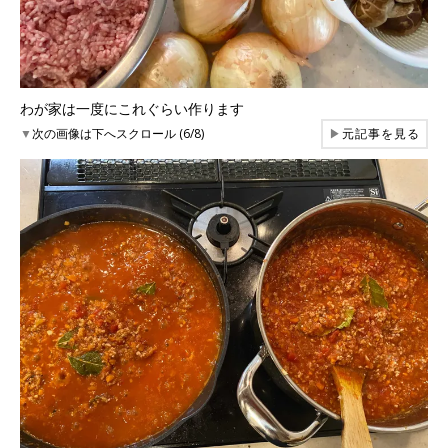
わが家は一度にこれぐらい作ります
▼
次の画像は下へスクロール (6/8)
▶
元記事を見る