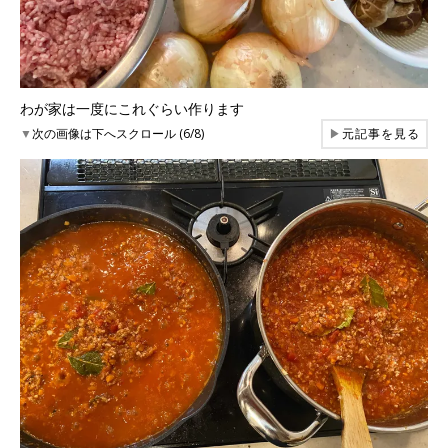
わが家は一度にこれぐらい作ります
▼
次の画像は下へスクロール (6/8)
▶
元記事を見る