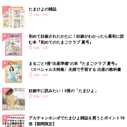
たまひよの雑誌
妊娠・出産
初めて妊娠されたかたに！妊娠がわかったら最初に読
む本『初めてのたまごクラブ 夏号』
妊娠・出産
まるごと1冊“出産準備”の本『たまごクラブ 夏号』
〈スペシャル大特集〉夫婦で予習する 出産の教科書
妊娠・出産
妊娠中に読みたい！3冊の「たまひよ」
妊娠・出産
アカチャンホンポでたまひよ雑誌を買うとポイント10
倍【期間限定】