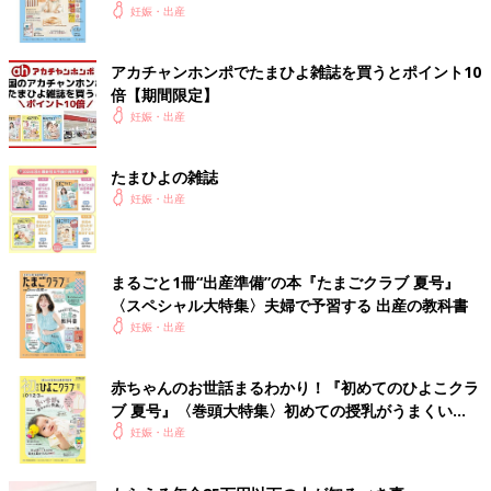
いっぱい！
妊娠・出産
アカチャンホンポでたまひよ雑誌を買うとポイント10
倍【期間限定】
妊娠・出産
たまひよの雑誌
妊娠・出産
まるごと1冊“出産準備”の本『たまごクラブ 夏号』
〈スペシャル大特集〉夫婦で予習する 出産の教科書
妊娠・出産
赤ちゃんのお世話まるわかり！『初めてのひよこクラ
ブ 夏号』〈巻頭大特集〉初めての授乳がうまくい
く！ おっぱい・ミルクの基本と夏のトラブル 解決テ
妊娠・出産
ク