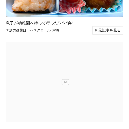
息子が幼稚園へ持って行った“パパ弁”
▼
次の画像は下へスクロール (4/8)
▶
元記事を見る