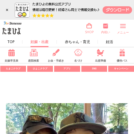
×
内祝い
SHOP
メニュー
TOP
妊娠・出産
赤ちゃん・育児
妊活
妊娠早見表
産院検索
お金・手続き
名づけ
出産準備
優待パス
たまごクラブ
ひよこクラブ
アプリ
SNS
キャンペーン