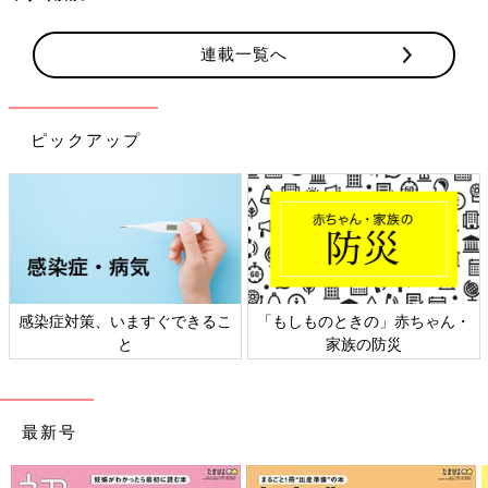
連載一覧へ
ピックアップ
・
日本外来小児科学会リーフレッ
六星占術 細木かおりさんの人生
ト検討会
相談
最新号