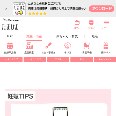
×
内祝い
SHOP
メニュー
TOP
妊娠・出産
赤ちゃん・育児
妊活
妊娠早見表
産院検索
お金・手続き
名づけ
出産準備
優待パス
たまごクラブ
ひよこクラブ
アプリ
SNS
キャンペーン