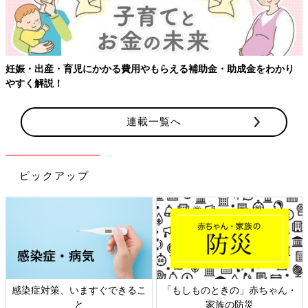
連載一覧へ
ピックアップ
・
日本外来小児科学会リーフレッ
六星占術 細木かおりさんの人
ト検討会
相談