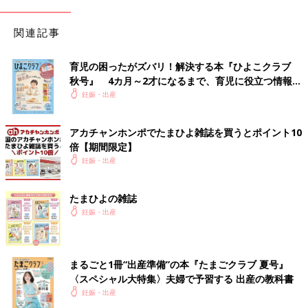
関連記事
育児の困ったがズバリ！解決する本『ひよこクラブ
秋号』 4カ月～2才になるまで、育児に役立つ情報が
いっぱい！
妊娠・出産
アカチャンホンポでたまひよ雑誌を買うとポイント10
倍【期間限定】
妊娠・出産
たまひよの雑誌
妊娠・出産
まるごと1冊“出産準備”の本『たまごクラブ 夏号』
〈スペシャル大特集〉夫婦で予習する 出産の教科書
妊娠・出産