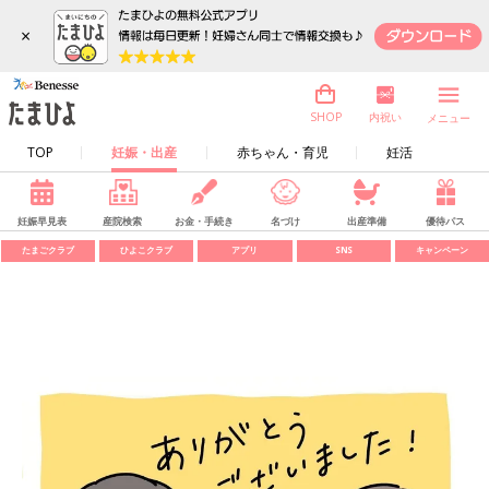
×
内祝い
SHOP
メニュー
TOP
妊娠・出産
赤ちゃん・育児
妊活
妊娠早見表
産院検索
お金・手続き
名づけ
出産準備
優待パス
たまごクラブ
ひよこクラブ
アプリ
SNS
キャンペーン