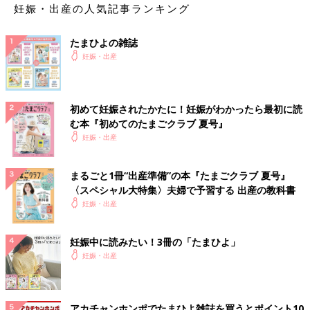
妊娠・出産の人気記事ランキング
たまひよの雑誌
妊娠・出産
初めて妊娠されたかたに！妊娠がわかったら最初に読
む本『初めてのたまごクラブ 夏号』
妊娠・出産
まるごと1冊“出産準備”の本『たまごクラブ 夏号』
〈スペシャル大特集〉夫婦で予習する 出産の教科書
妊娠・出産
妊娠中に読みたい！3冊の「たまひよ」
妊娠・出産
アカチャンホンポでたまひよ雑誌を買うとポイント10