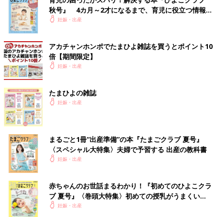
秋号』 4カ月～2才になるまで、育児に役立つ情報が
いっぱい！
妊娠・出産
アカチャンホンポでたまひよ雑誌を買うとポイント10
倍【期間限定】
妊娠・出産
たまひよの雑誌
妊娠・出産
まるごと1冊“出産準備”の本『たまごクラブ 夏号』
〈スペシャル大特集〉夫婦で予習する 出産の教科書
妊娠・出産
赤ちゃんのお世話まるわかり！『初めてのひよこクラ
ブ 夏号』〈巻頭大特集〉初めての授乳がうまくい
く！ おっぱい・ミルクの基本と夏のトラブル 解決テ
妊娠・出産
ク