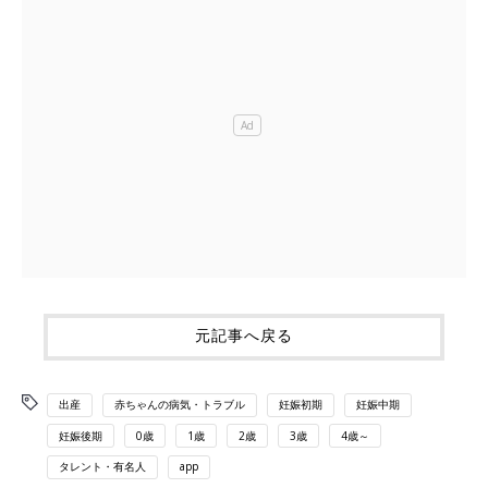
元記事へ戻る
出産
赤ちゃんの病気・トラブル
妊娠初期
妊娠中期
妊娠後期
0歳
1歳
2歳
3歳
4歳～
タレント・有名人
app