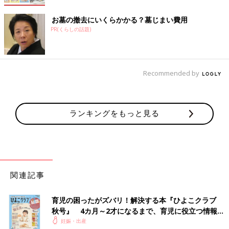
お墓の撤去にいくらかかる？墓じまい費用
PR(くらしの話題)
Recommended by
ランキングをもっと見る
関連記事
育児の困ったがズバリ！解決する本『ひよこクラブ
秋号』 4カ月～2才になるまで、育児に役立つ情報が
いっぱい！
妊娠・出産