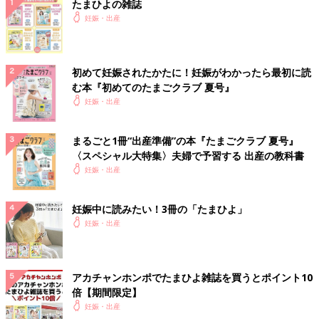
たまひよの雑誌
妊娠・出産
初めて妊娠されたかたに！妊娠がわかったら最初に読
む本『初めてのたまごクラブ 夏号』
妊娠・出産
まるごと1冊“出産準備”の本『たまごクラブ 夏号』
〈スペシャル大特集〉夫婦で予習する 出産の教科書
妊娠・出産
妊娠中に読みたい！3冊の「たまひよ」
妊娠・出産
アカチャンホンポでたまひよ雑誌を買うとポイント10
倍【期間限定】
妊娠・出産