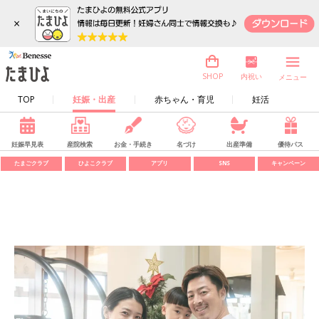
×
内祝い
SHOP
メニュー
TOP
妊娠・出産
赤ちゃん・育児
妊活
妊娠早見表
産院検索
お金・手続き
名づけ
出産準備
優待パス
たまごクラブ
ひよこクラブ
アプリ
SNS
キャンペーン