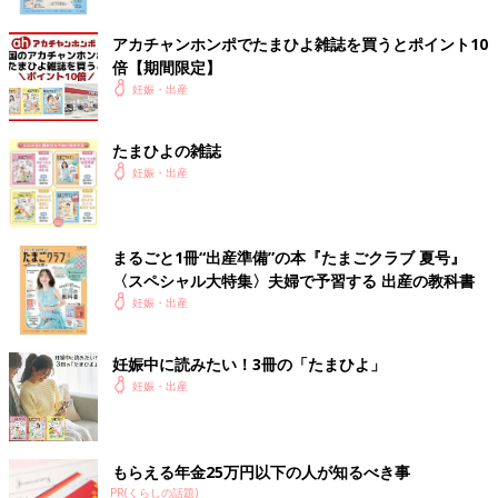
アカチャンホンポでたまひよ雑誌を買うとポイント10
倍【期間限定】
妊娠・出産
たまひよの雑誌
妊娠・出産
まるごと1冊“出産準備”の本『たまごクラブ 夏号』
〈スペシャル大特集〉夫婦で予習する 出産の教科書
妊娠・出産
妊娠中に読みたい！3冊の「たまひよ」
妊娠・出産
もらえる年金25万円以下の人が知るべき事
PR(くらしの話題)