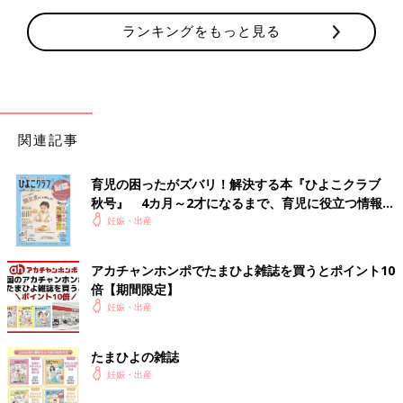
ランキングをもっと見る
関連記事
育児の困ったがズバリ！解決する本『ひよこクラブ
秋号』 4カ月～2才になるまで、育児に役立つ情報が
いっぱい！
妊娠・出産
アカチャンホンポでたまひよ雑誌を買うとポイント10
倍【期間限定】
妊娠・出産
たまひよの雑誌
妊娠・出産