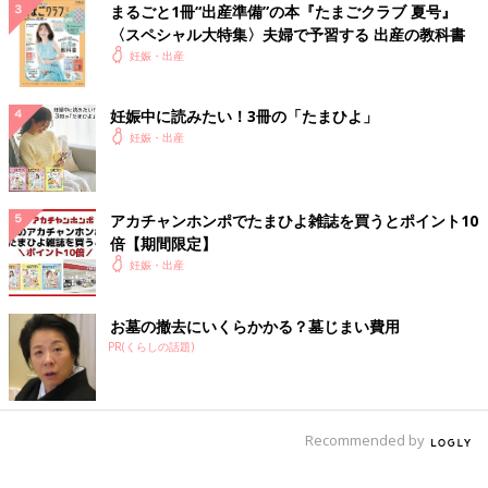
まるごと1冊“出産準備”の本『たまごクラブ 夏号』
〈スペシャル大特集〉夫婦で予習する 出産の教科書
妊娠・出産
妊娠中に読みたい！3冊の「たまひよ」
妊娠・出産
アカチャンホンポでたまひよ雑誌を買うとポイント10
倍【期間限定】
妊娠・出産
お墓の撤去にいくらかかる？墓じまい費用
PR(くらしの話題)
Recommended by