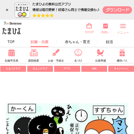
×
内祝い
SHOP
メニュー
TOP
妊娠・出産
赤ちゃん・育児
妊活
妊娠早見表
産院検索
お金・手続き
名づけ
出産準備
優待パス
たまごクラブ
ひよこクラブ
アプリ
SNS
キャンペーン