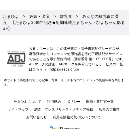
たまひよ
妊娠・出産
離乳食
みんなの離乳食に潜
入！【たまひよ30周年記念★短期連載たまちゃん・ひよちゃん劇場
#9】
ＡＢＪマークは、この電子書店・電子書籍配信サービスが、
著作権者からコンテンツ使用許諾を得た正規版配信サービス
であることを示す登録商標（登録番号 第11091000号）です。
ABJマークの詳細、ABJマークを掲示しているサービスの一覧
はこちら→
https://aebs.or.jp/
本サイトに掲載されている記事・写真・イラスト等のコンテンツの無断転載を禁じま
す。
たまひよについて
利用規約
ポリシー
医師・専門家一覧
サイトマップ
調査・プレスリリース・メディア掲載
広告のご相談
お問い合わせ
利用者情報の取り扱いについて