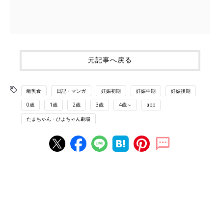
元記事へ戻る
離乳食
日記・マンガ
妊娠初期
妊娠中期
妊娠後期
0歳
1歳
2歳
3歳
4歳～
app
たまちゃん・ひよちゃん劇場