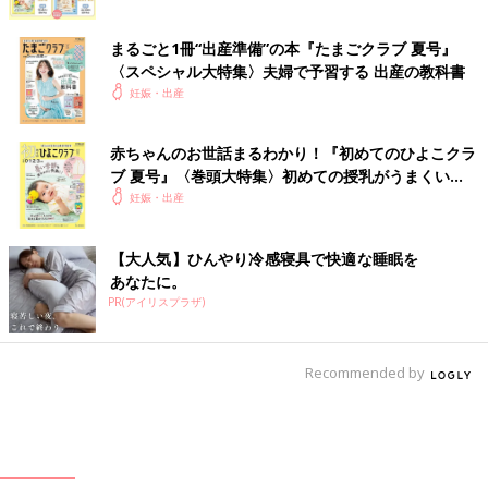
まるごと1冊“出産準備”の本『たまごクラブ 夏号』
〈スペシャル大特集〉夫婦で予習する 出産の教科書
妊娠・出産
赤ちゃんのお世話まるわかり！『初めてのひよこクラ
ブ 夏号』〈巻頭大特集〉初めての授乳がうまくい
く！ おっぱい・ミルクの基本と夏のトラブル 解決テ
妊娠・出産
ク
【大人気】ひんやり冷感寝具で快適な睡眠を
あなたに。
PR(アイリスプラザ)
Recommended by