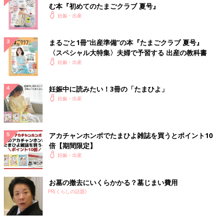
む本『初めてのたまごクラブ 夏号』
妊娠・出産
まるごと1冊“出産準備”の本『たまごクラブ 夏号』
〈スペシャル大特集〉夫婦で予習する 出産の教科書
妊娠・出産
妊娠中に読みたい！3冊の「たまひよ」
妊娠・出産
アカチャンホンポでたまひよ雑誌を買うとポイント10
倍【期間限定】
妊娠・出産
お墓の撤去にいくらかかる？墓じまい費用
PR(くらしの話題)