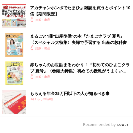
アカチャンホンポでたまひよ雑誌を買うとポイント10
倍【期間限定】
妊娠・出産
まるごと1冊“出産準備”の本『たまごクラブ 夏号』
〈スペシャル大特集〉夫婦で予習する 出産の教科書
妊娠・出産
赤ちゃんのお世話まるわかり！『初めてのひよこクラ
ブ 夏号』〈巻頭大特集〉初めての授乳がうまくい
く！ おっぱい・ミルクの基本と夏のトラブル 解決テ
妊娠・出産
ク
もらえる年金25万円以下の人が知るべき事
PR(くらしの話題)
Recommended by