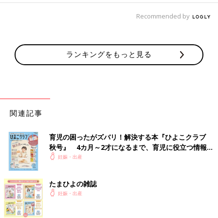
Recommended by
ランキングをもっと見る
関連記事
育児の困ったがズバリ！解決する本『ひよこクラブ
秋号』 4カ月～2才になるまで、育児に役立つ情報が
いっぱい！
妊娠・出産
たまひよの雑誌
妊娠・出産