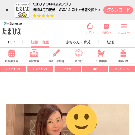
×
内祝い
SHOP
メニュー
TOP
妊娠・出産
赤ちゃん・育児
妊活
妊娠早見表
産院検索
お金・手続き
名づけ
出産準備
優待パス
たまごクラブ
ひよこクラブ
アプリ
SNS
キャンペーン