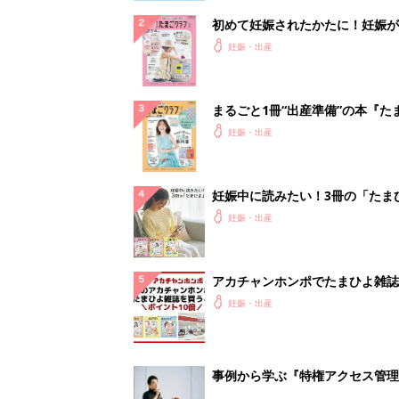
初めて妊娠されたかたに！妊娠が
ったら最初に読む本『初めてのた
妊娠・出産
クラブ 夏号』
まるごと1冊“出産準備”の本『た
クラブ 夏号』〈スペシャル大特
妊娠・出産
夫婦で予習する 出産の教科書
妊娠中に読みたい！3冊の「たま
よ」
妊娠・出産
アカチャンホンポでたまひよ雑誌
うとポイント10倍【期間限定】
妊娠・出産
事例から学ぶ『特権アクセス管理