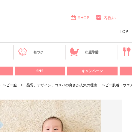
SHOP
内祝い
TOP
き
名づけ
出産準備
SNS
キャンペーン
・ベビー服
品質、デザイン、コスパの良さが人気の理由！ ベビー肌着・ウエア