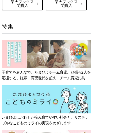
楽天ブックス
楽天ブックス
で購入
で購入
特集
子育てをみんなで。たまひよチーム育児。頑張る2人を
応援する、妊娠・育児世代を超え、チーム育児に共感
する社会を目指していきます。
たまひよはだれもが産み育てやすい社会と、サステナ
ブルなこどものミライの実現をめざします