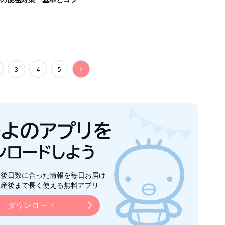
3
4
5
>
生後日数に合った情報を毎日お届け
ら産後まで長く使える無料アプリ
ダウンロード