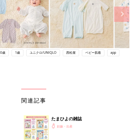
0歳
1歳
ユニクロ/UNIQLO
西松屋
ベビー肌着
app
関連記事
たまひよの雑誌
妊娠・出産