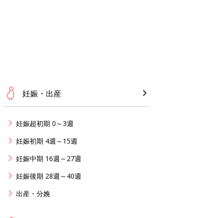
妊娠・出産
妊娠超初期 0～3週
妊娠初期 4週～15週
妊娠中期 16週～27週
妊娠後期 28週～40週
出産・分娩