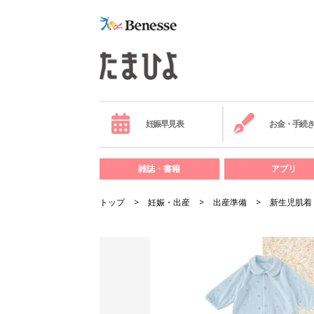
妊娠早見表
お金・手続
雑誌・書籍
アプリ
トップ
妊娠・出産
出産準備
新生児肌着