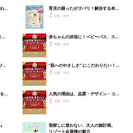
わか
育児の困ったがズバリ！解決する本
まご
『ひよこクラブ 秋号』 4カ月～2才
妊娠・出産
になるまで、育児に役立つ情報がいっ
ぱい！
まご
赤ちゃんの沐浴に！ベビーバス、スキ
集〉
ンケアグッズ口コミ人気ランキング
妊娠・出産
【たまひよ 赤ちゃんグッズ大賞
2026】
ひ
“肌へのやさしさ” にこだわりたい！
ママ・パパが選ぶおむつグッズ8選
妊娠・出産
【たまひよ 赤ちゃんグッズ大賞
2026】
を買
人気の理由は、品質・デザイン・コス
パ！ ベビー肌着・ウエアランキング
妊娠・出産
【たまひよ 赤ちゃんグッズ大賞
2026】
』
宿探しに迷わない、大人の旅計画。
リゾート会員権の魅力