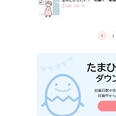
妊娠・出産
1
2
妊娠日数や
妊娠中か