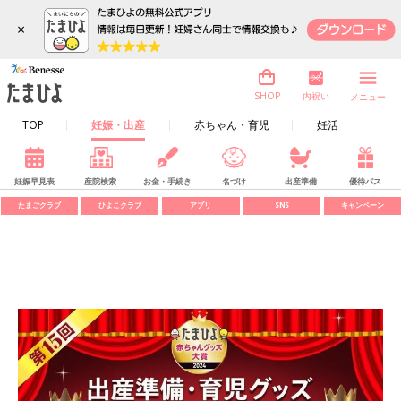
×
内祝い
SHOP
メニュー
TOP
妊娠・出産
赤ちゃん・育児
妊活
妊娠早見表
産院検索
お金・手続き
名づけ
出産準備
優待パス
たまごクラブ
ひよこクラブ
アプリ
SNS
キャンペーン