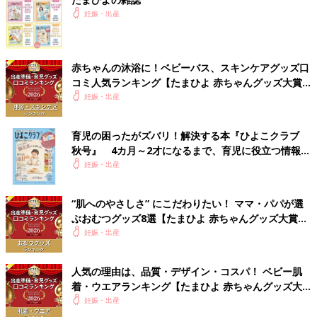
妊娠・出産
赤ちゃんの沐浴に！ベビーバス、スキンケアグッズ口
コミ人気ランキング【たまひよ 赤ちゃんグッズ大賞
2026】
妊娠・出産
育児の困ったがズバリ！解決する本『ひよこクラブ
秋号』 4カ月～2才になるまで、育児に役立つ情報が
いっぱい！
妊娠・出産
“肌へのやさしさ” にこだわりたい！ ママ・パパが選
ぶおむつグッズ8選【たまひよ 赤ちゃんグッズ大賞
2026】
妊娠・出産
人気の理由は、品質・デザイン・コスパ！ ベビー肌
着・ウエアランキング【たまひよ 赤ちゃんグッズ大
賞2026】
妊娠・出産