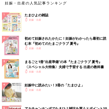
妊娠・出産の人気記事ランキング
たまひよの雑誌
妊娠・出産
初めて妊娠されたかたに！妊娠がわかったら最初に読
む本『初めてのたまごクラブ 夏号』
妊娠・出産
まるごと1冊“出産準備”の本『たまごクラブ 夏号』
〈スペシャル大特集〉夫婦で予習する 出産の教科書
妊娠・出産
妊娠中に読みたい！3冊の「たまひよ」
妊娠・出産
アカチャンホンポでたまひよ雑誌を買うとポイント10