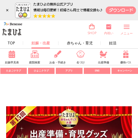
×
内祝い
SHOP
メニュー
TOP
妊娠・出産
赤ちゃん・育児
妊活
妊娠早見表
産院検索
お金・手続き
名づけ
出産準備
優待パス
たまごクラブ
ひよこクラブ
アプリ
SNS
キャンペーン