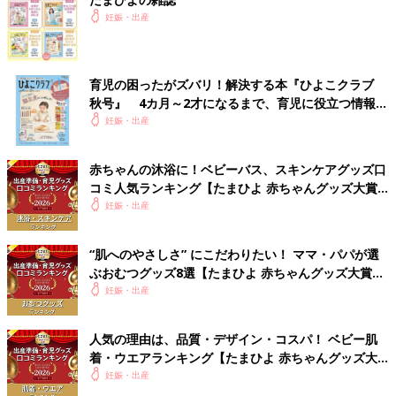
妊娠・出産
育児の困ったがズバリ！解決する本『ひよこクラブ
秋号』 4カ月～2才になるまで、育児に役立つ情報が
いっぱい！
妊娠・出産
赤ちゃんの沐浴に！ベビーバス、スキンケアグッズ口
コミ人気ランキング【たまひよ 赤ちゃんグッズ大賞
2026】
妊娠・出産
“肌へのやさしさ” にこだわりたい！ ママ・パパが選
ぶおむつグッズ8選【たまひよ 赤ちゃんグッズ大賞
2026】
妊娠・出産
人気の理由は、品質・デザイン・コスパ！ ベビー肌
着・ウエアランキング【たまひよ 赤ちゃんグッズ大
賞2026】
妊娠・出産