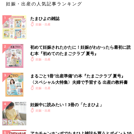
妊娠・出産の人気記事ランキング
たまひよの雑誌
妊娠・出産
初めて妊娠されたかたに！妊娠がわかったら最初に読
む本『初めてのたまごクラブ 夏号』
妊娠・出産
まるごと1冊“出産準備”の本『たまごクラブ 夏号』
〈スペシャル大特集〉夫婦で予習する 出産の教科書
妊娠・出産
妊娠中に読みたい！3冊の「たまひよ」
妊娠・出産
アカチャンホンポでたまひよ雑誌を買うとポイント10