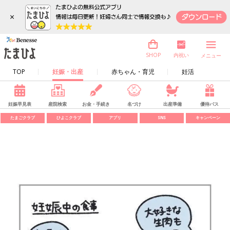
×
内祝い
SHOP
メニュー
TOP
妊娠・出産
赤ちゃん・育児
妊活
妊娠早見表
産院検索
お金・手続き
名づけ
出産準備
優待パス
たまごクラブ
ひよこクラブ
アプリ
SNS
キャンペーン