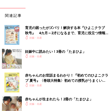
関連記事
育児の困ったがズバリ！解決する本『ひよこクラブ
秋号』 4カ月～2才になるまで、育児に役立つ情報が
いっぱい！
妊娠・出産
妊娠中に読みたい！3冊の「たまひよ」
妊娠・出産
赤ちゃんのお世話まるわかり！『初めてのひよこクラ
ブ 夏号』〈巻頭大特集〉初めての授乳がうまくい
く！ おっぱい・ミルクの基本と夏のトラブル 解決テ
妊娠・出産
ク
赤ちゃんが生まれたら！2冊の「たまひよ」
妊娠・出産