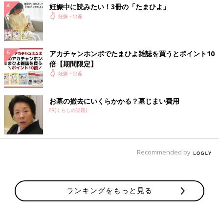
妊娠中に読みたい！3冊の「たまひよ」
妊娠・出産
アカチャンホンポでたまひよ雑誌を買うとポイント10
倍【期間限定】
妊娠・出産
お墓の撤去にいくらかかる？墓じまい費用
PR(くらしの話題)
Recommended by
ランキングをもっと見る