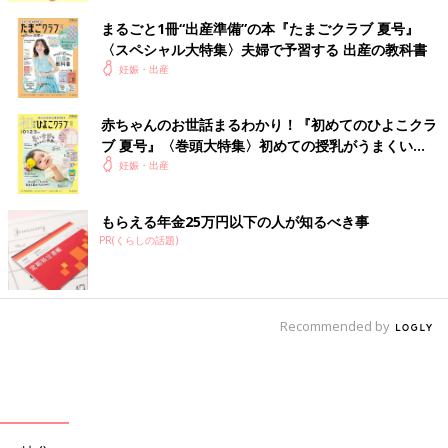
まるごと1冊“出産準備”の本『たまごクラブ 夏号』
〈スペシャル大特集〉夫婦で予習する 出産の教科書
妊娠・出産
赤ちゃんのお世話まるわかり！『初めてのひよこクラ
ブ 夏号』〈巻頭大特集〉初めての授乳がうまくい
く！ おっぱい・ミルクの基本と夏のトラブル 解決テ
妊娠・出産
ク
もらえる年金25万円以下の人が知るべき事
PR(くらしの話題)
Recommended by