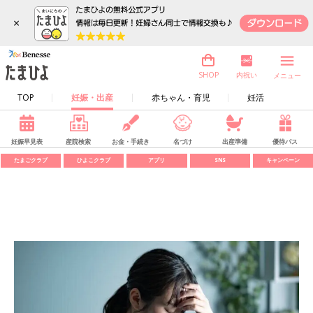
×
内祝い
SHOP
メニュー
TOP
妊娠・出産
赤ちゃん・育児
妊活
妊娠早見表
産院検索
お金・手続き
名づけ
出産準備
優待パス
たまごクラブ
ひよこクラブ
アプリ
SNS
キャンペーン