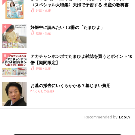
〈スペシャル大特集〉夫婦で予習する 出産の教科書
妊娠・出産
妊娠中に読みたい！3冊の「たまひよ」
妊娠・出産
アカチャンホンポでたまひよ雑誌を買うとポイント10
倍【期間限定】
妊娠・出産
お墓の撤去にいくらかかる？墓じまい費用
PR(くらしの話題)
Recommended by