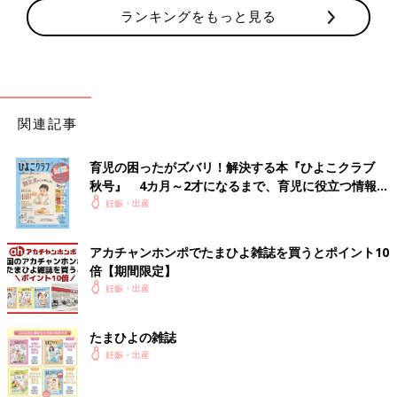
ランキングをもっと見る
関連記事
育児の困ったがズバリ！解決する本『ひよこクラブ
秋号』 4カ月～2才になるまで、育児に役立つ情報が
いっぱい！
妊娠・出産
アカチャンホンポでたまひよ雑誌を買うとポイント10
倍【期間限定】
妊娠・出産
たまひよの雑誌
妊娠・出産