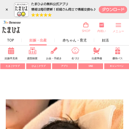
×
内祝い
SHOP
メニュー
TOP
妊娠・出産
赤ちゃん・育児
妊活
妊娠早見表
産院検索
お金・手続き
名づけ
出産準備
優待パス
たまごクラブ
ひよこクラブ
アプリ
SNS
キャンペーン