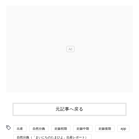
元記事へ戻る
出産
自然分娩
妊娠初期
妊娠中期
妊娠後期
app
自然分娩（「まいにちのたまひよ」出産レポート）