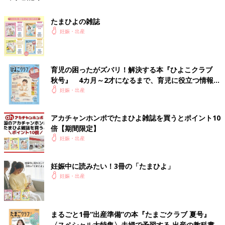
たまひよの雑誌
妊娠・出産
育児の困ったがズバリ！解決する本『ひよこクラブ
秋号』 4カ月～2才になるまで、育児に役立つ情報が
いっぱい！
妊娠・出産
アカチャンホンポでたまひよ雑誌を買うとポイント10
倍【期間限定】
妊娠・出産
妊娠中に読みたい！3冊の「たまひよ」
妊娠・出産
まるごと1冊“出産準備”の本『たまごクラブ 夏号』
〈スペシャル大特集〉夫婦で予習する 出産の教科書