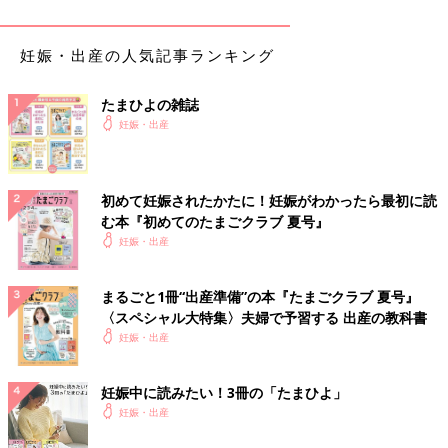
妊娠・出産の人気記事ランキング
たまひよの雑誌
妊娠・出産
初めて妊娠されたかたに！妊娠がわかったら最初に読
む本『初めてのたまごクラブ 夏号』
妊娠・出産
まるごと1冊“出産準備”の本『たまごクラブ 夏号』
〈スペシャル大特集〉夫婦で予習する 出産の教科書
妊娠・出産
妊娠中に読みたい！3冊の「たまひよ」
妊娠・出産