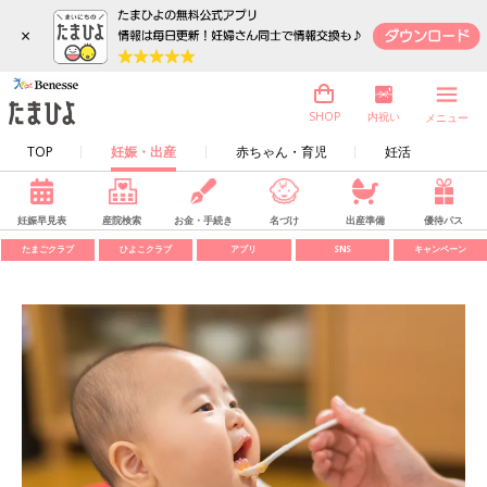
×
内祝い
SHOP
メニュー
TOP
妊娠・出産
赤ちゃん・育児
妊活
妊娠早見表
産院検索
お金・手続き
名づけ
出産準備
優待パス
たまごクラブ
ひよこクラブ
アプリ
SNS
キャンペーン