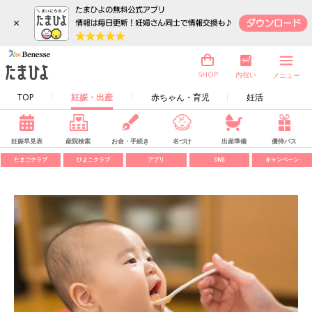
×
内祝い
SHOP
メニュー
TOP
妊娠・出産
赤ちゃん・育児
妊活
妊娠早見表
産院検索
お金・手続き
名づけ
出産準備
優待パス
たまごクラブ
ひよこクラブ
アプリ
SNS
キャンペーン