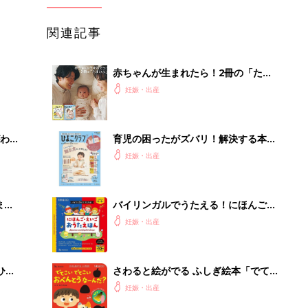
関連記事
赤ちゃんが生まれたら！2冊の「たま
ひよ」
妊娠・出産
わか
育児の困ったがズバリ！解決する本
まご
『ひよこクラブ 秋号』 4カ月～2才
妊娠・出産
になるまで、育児に役立つ情報がいっ
ぱい！
まご
バイリンガルでうたえる！にほんご
集〉
えいご おうたえほん（たまひよ おう
妊娠・出産
た絵本）
ひ
さわると絵がでる ふしぎ絵本「でて
こい でてこい おべんとうなーん
妊娠・出産
だ？」