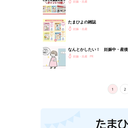
妊娠・出産
たまひよの雑誌
妊娠・出産
なんとかしたい！ 妊娠中・産
妊娠・出産
1
2