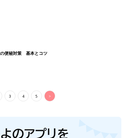
後の便秘対策 基本とコツ
3
4
5
>