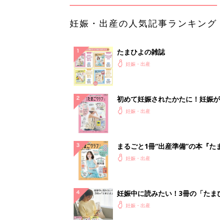
妊娠・出産の人気記事ランキング
たまひよの雑誌
妊娠・出産
初めて妊娠されたかたに！妊娠が
ったら最初に読む本『初めてのた
妊娠・出産
クラブ 夏号』
まるごと1冊“出産準備”の本『た
クラブ 夏号』〈スペシャル大特
妊娠・出産
夫婦で予習する 出産の教科書
妊娠中に読みたい！3冊の「たま
よ」
妊娠・出産