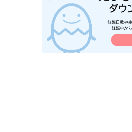
妊娠日数や
妊娠中か