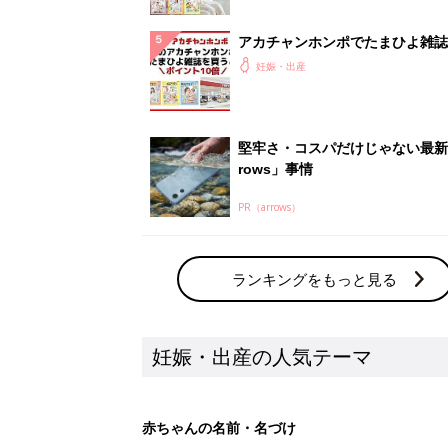
アカチャンホンポでたまひよ雑誌
うとポイント10倍【期間限定】
妊娠・出産
堅牢さ・コスパだけじゃない最新
rows」事情
PR（arrows）
ランキングをもっと見る
妊娠・出産の人気テーマ
赤ちゃんの名前・名づけ