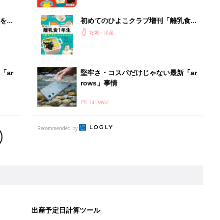
を買
初めてのひよこクラブ増刊「離乳食1
年生 1皿作るだけ！オールインワン​レ
妊娠・出産
シピ」
「ar
堅牢さ・コスパだけじゃない最新「ar
rows」事情
PR（arrows）
Recommended by
出産予定日計算ツール