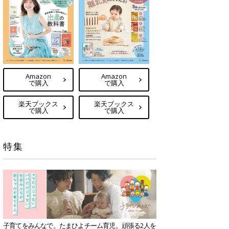
Amazon
Amazon
で購入
で購入
楽天ブックス
楽天ブックス
で購入
で購入
特集
子育てをみんなで。たまひよチーム育児。頑張る2人を