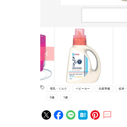
母乳・ミルク
ベビーカー
出産準備
絵本
0歳
1歳