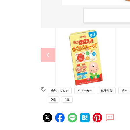
母乳・ミルク
ベビーカー
出産準備
絵本
0歳
1歳