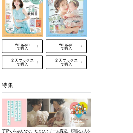
Amazon
Amazon
で購入
で購入
楽天ブックス
楽天ブックス
で購入
で購入
特集
子育てをみんなで。たまひよチーム育児。頑張る2人を