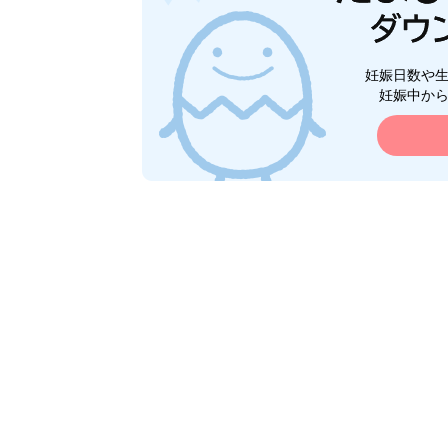
妊娠日数や
妊娠中か