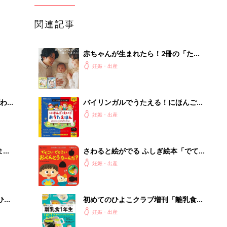
関連記事
赤ちゃんが生まれたら！2冊の「たま
ひよ」
妊娠・出産
わか
バイリンガルでうたえる！にほんご
まご
えいご おうたえほん（たまひよ おう
妊娠・出産
た絵本）
まご
さわると絵がでる ふしぎ絵本「でて
集〉
こい でてこい おべんとうなーん
妊娠・出産
だ？」
ひ
初めてのひよこクラブ増刊「離乳食1
年生 1皿作るだけ！オールインワン​レ
妊娠・出産
シピ」