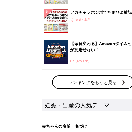
アカチャンホンポでたまひよ雑誌
うとポイント10倍【期間限定】
妊娠・出産
【毎日変わる】Amazonタイム
が見逃せない！
PR（Amazon）
ランキングをもっと見る
妊娠・出産の人気テーマ
赤ちゃんの名前・名づけ