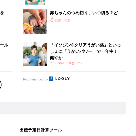
を買
赤ちゃんのつめ切り、いつ切る？どう
切る？コツ＆やりがちNG2選【保健師
妊娠・出産
が解説】
セール
「イソジン®クリアうがい薬」といっ
しょに「うがいパワー」で一年中！
健やか
PR（iNova｜Hugkum）
Recommended by
出産予定日計算ツール