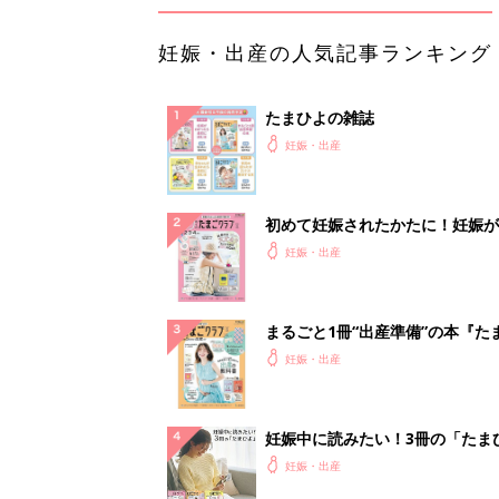
妊娠・出産の人気記事ランキング
たまひよの雑誌
妊娠・出産
初めて妊娠されたかたに！妊娠が
ったら最初に読む本『初めてのた
妊娠・出産
クラブ 夏号』
まるごと1冊“出産準備”の本『た
クラブ 夏号』〈スペシャル大特
妊娠・出産
夫婦で予習する 出産の教科書
妊娠中に読みたい！3冊の「たま
よ」
妊娠・出産