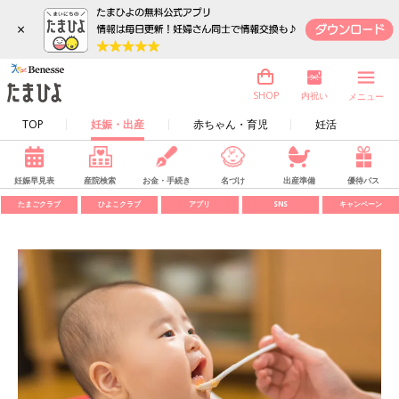
×
内祝い
SHOP
メニュー
TOP
妊娠・出産
赤ちゃん・育児
妊活
妊娠早見表
産院検索
お金・手続き
名づけ
出産準備
優待パス
たまごクラブ
ひよこクラブ
アプリ
SNS
キャンペーン