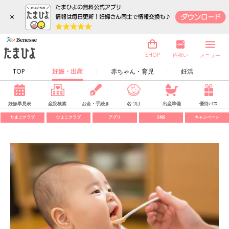
×
内祝い
SHOP
メニュー
TOP
妊娠・出産
赤ちゃん・育児
妊活
妊娠早見表
産院検索
お金・手続き
名づけ
出産準備
優待パス
たまごクラブ
ひよこクラブ
アプリ
SNS
キャンペーン