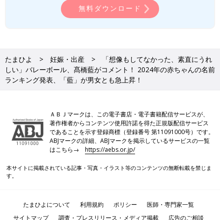
無料ダウンロード
たまひよ
妊娠・出産
「想像もしてなかった、素直にうれ
しい」バレーボール、髙橋藍がコメント！ 2024年の赤ちゃんの名前
ランキング発表、「藍」が男女とも急上昇！
ＡＢＪマークは、この電子書店・電子書籍配信サービスが、
著作権者からコンテンツ使用許諾を得た正規版配信サービス
であることを示す登録商標（登録番号 第11091000号）です。
ABJマークの詳細、ABJマークを掲示しているサービスの一覧
はこちら→
https://aebs.or.jp/
本サイトに掲載されている記事・写真・イラスト等のコンテンツの無断転載を禁じま
す。
たまひよについて
利用規約
ポリシー
医師・専門家一覧
サイトマップ
調査・プレスリリース・メディア掲載
広告のご相談