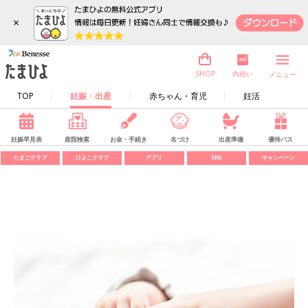
×
内祝い
SHOP
メニュー
TOP
妊娠・出産
赤ちゃん・育児
妊活
妊娠早見表
産院検索
お金・手続き
名づけ
出産準備
優待パス
たまごクラブ
ひよこクラブ
アプリ
SNS
キャンペーン