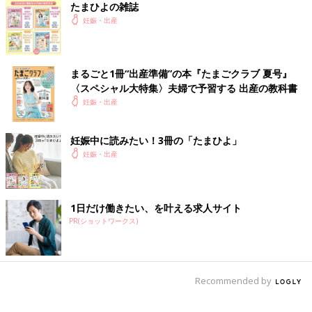
たまひよの雑誌
妊娠・出産
まるごと1冊“出産準備”の本『たまごクラブ 夏号』
〈スペシャル大特集〉夫婦で予習する 出産の教科書
妊娠・出産
妊娠中に読みたい！3冊の「たまひよ」
妊娠・出産
1日だけ働きたい、を叶える求人サイト
PR(ショットワークス)
Recommended by