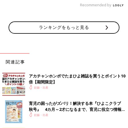
Recommended by
ランキングをもっと見る
関連記事
アカチャンホンポでたまひよ雑誌を買うとポイント10
倍【期間限定】
妊娠・出産
育児の困ったがズバリ！解決する本『ひよこクラブ
秋号』 4カ月～2才になるまで、育児に役立つ情報が
いっぱい！
妊娠・出産