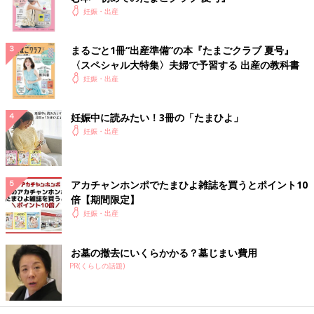
妊娠・出産
まるごと1冊“出産準備”の本『たまごクラブ 夏号』
〈スペシャル大特集〉夫婦で予習する 出産の教科書
妊娠・出産
妊娠中に読みたい！3冊の「たまひよ」
妊娠・出産
アカチャンホンポでたまひよ雑誌を買うとポイント10
倍【期間限定】
妊娠・出産
お墓の撤去にいくらかかる？墓じまい費用
PR(くらしの話題)