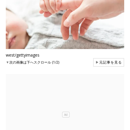
west/gettyimages
▼
次の画像は下へスクロール (1/2)
▶
元記事を見る