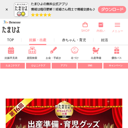
×
内祝い
SHOP
メニュー
TOP
妊娠・出産
赤ちゃん・育児
妊活
妊娠早見表
産院検索
お金・手続き
名づけ
出産準備
優待パス
たまごクラブ
ひよこクラブ
アプリ
SNS
キャンペーン