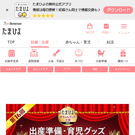
×
内祝い
SHOP
メニュー
TOP
妊娠・出産
赤ちゃん・育児
妊活
妊娠早見表
産院検索
お金・手続き
名づけ
出産準備
優待パス
たまごクラブ
ひよこクラブ
アプリ
SNS
キャンペーン