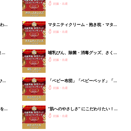
赤ちゃんグッズ大賞2026】
を買
“肌へのやさしさ” にこだわりたい！
ママ・パパが選ぶおむつグッズ8選
妊娠・出産
【たまひよ 赤ちゃんグッズ大賞
2026】
るA
管理職に求められるAI活用。最低限や
い
るべき3つのことと、NGな自己認識
PR（ビズヒント）
Recommended by
出産予定日計算ツール