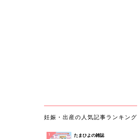
妊娠・出産の人気記事ランキング
たまひよの雑誌
妊娠・出産
初めて妊娠されたかたに！妊娠が
ったら最初に読む本『初めてのた
妊娠・出産
クラブ 夏号』
まるごと1冊“出産準備”の本『た
クラブ 夏号』〈スペシャル大特
妊娠・出産
夫婦で予習する 出産の教科書
妊娠中に読みたい！3冊の「たま
よ」
妊娠・出産