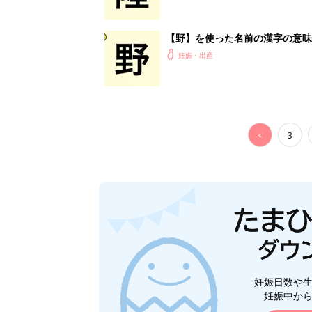
妊娠日数や
妊娠中か