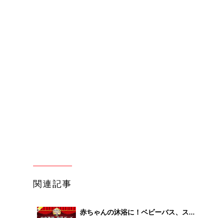
関連記事
赤ちゃんの沐浴に！ベビーバス、スキ
ンケアグッズ口コミ人気ランキング
妊娠・出産
【たまひよ 赤ちゃんグッズ大賞
2026】
わか
マタニティクリーム・抱き枕・マタニ
まご
ティインナー・葉酸 口コミ人気ラン
妊娠・出産
キング【たまひよ 赤ちゃんグッズ大
賞2026】
まご
哺乳びん、除菌・消毒グッズ、さく乳
集〉
器、授乳グッズで最もママ・パパの支
妊娠・出産
持を受けたのは？ 【たまひよ 赤ちゃ
んグッズ大賞2026】
ひ
「ベビー布団」「ベビーベッド」「バ
ウンサー」赤ちゃんのねんね環境を整
妊娠・出産
える口コミ人気ランキング【たまひよ