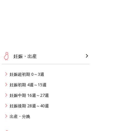
妊娠・出産
妊娠超初期 0～3週
妊娠初期 4週～15週
妊娠中期 16週～27週
妊娠後期 28週～40週
出産・分娩