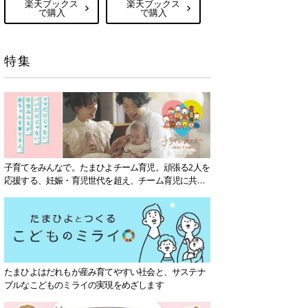
楽天ブックス
楽天ブックス
で購入
で購入
特集
子育てをみんなで。たまひよチーム育児。頑張る2人を
応援する、妊娠・育児世代を超え、チーム育児に共感
する社会を目指していきます。
たまひよはだれもが産み育てやすい社会と、サステナ
ブルなこどものミライの実現をめざします