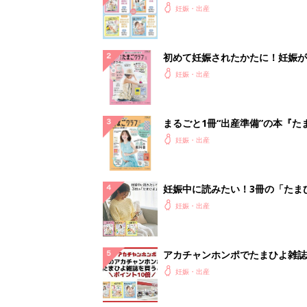
アカチャンホンポでたまひよ雑誌
うとポイント10倍【期間限定】
妊娠・出産
「今日の目玉商品は？」毎日変わ
mazonタイムセールが見逃せな
PR（Amazon）
ランキングをもっと見る
妊娠・出産の人気テーマ
赤ちゃんの名前・名づけ