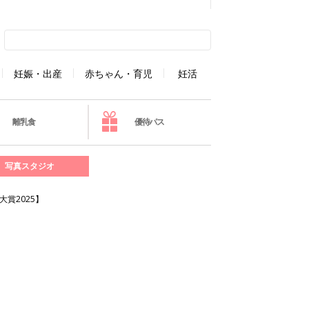
妊娠・出産
赤ちゃん・育児
妊活
離乳食
優待パス
写真スタジオ
賞2025】