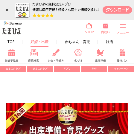
×
内祝い
SHOP
メニュー
TOP
妊娠・出産
赤ちゃん・育児
妊活
妊娠早見表
産院検索
お金・手続き
名づけ
出産準備
優待パス
たまごクラブ
ひよこクラブ
アプリ
SNS
キャンペーン