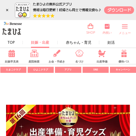
×
内祝い
SHOP
メニュー
TOP
妊娠・出産
赤ちゃん・育児
妊活
妊娠早見表
産院検索
お金・手続き
名づけ
出産準備
優待パス
たまごクラブ
ひよこクラブ
アプリ
SNS
キャンペーン