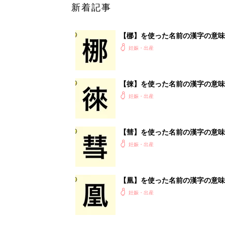
【凰】を使った名前の漢字の意味
妊娠・出産
<
1
妊娠日数や
妊娠中か