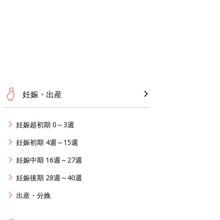
妊娠・出産
妊娠超初期 0～3週
妊娠初期 4週～15週
妊娠中期 16週～27週
妊娠後期 28週～40週
出産・分娩