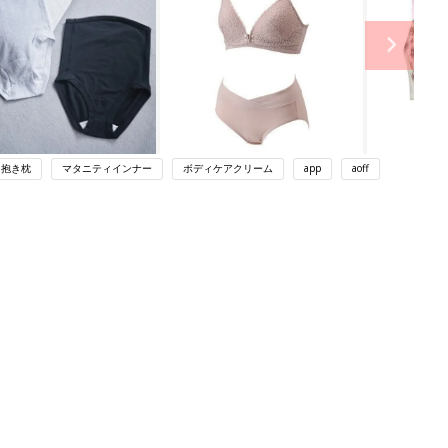
抱き枕
マタニティインナー
ボディケアクリーム
app
aoff
関連記事
赤ちゃんの沐浴に！ベビーバス、スキ
ンケアグッズ口コミ人気ランキング
妊娠・出産