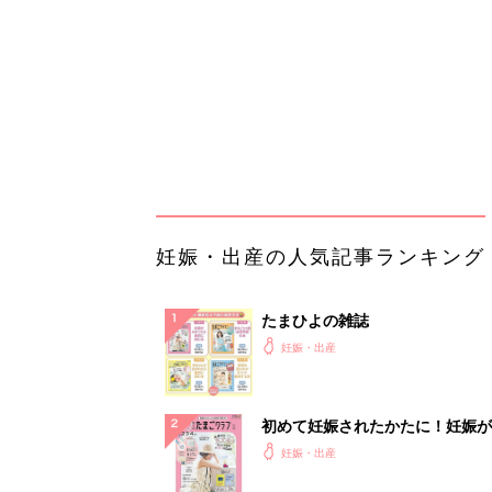
初めて妊娠されたかたに！妊娠が
ったら最初に読む本『初めてのた
妊娠・出産
クラブ 夏号』
まるごと1冊“出産準備”の本『た
クラブ 夏号』〈スペシャル大特
妊娠・出産
夫婦で予習する 出産の教科書
妊娠中に読みたい！3冊の「たま
よ」
妊娠・出産
アカチャンホンポでたまひよ雑誌
うとポイント10倍【期間限定】
妊娠・出産