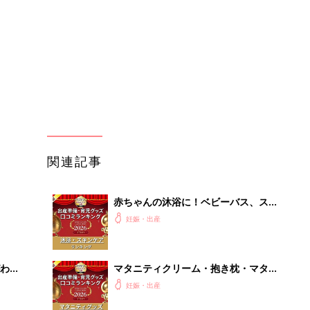
【たまひよ 赤ちゃんグッズ大賞
2026】
わか
マタニティクリーム・抱き枕・マタニ
まご
ティインナー・葉酸 口コミ人気ラン
妊娠・出産
キング【たまひよ 赤ちゃんグッズ大
賞2026】
まご
哺乳びん、除菌・消毒グッズ、さく乳
集〉
器、授乳グッズで最もママ・パパの支
妊娠・出産
持を受けたのは？ 【たまひよ 赤ちゃ
んグッズ大賞2026】
ひ
「ベビー布団」「ベビーベッド」「バ
ウンサー」赤ちゃんのねんね環境を整
妊娠・出産
える口コミ人気ランキング【たまひよ
赤ちゃんグッズ大賞2026】
を買
“肌へのやさしさ” にこだわりたい！
ママ・パパが選ぶおむつグッズ8選
妊娠・出産
【たまひよ 赤ちゃんグッズ大賞
2026】