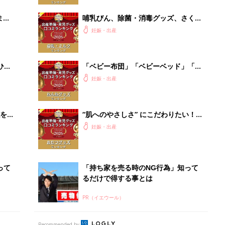
って
「持ち家を売る時のNG行為」知って
るだけで得する事とは
PR（イエウール）
Recommended by
出産予定日計算ツール
った
排卵日や最終生理日から出産予定日を計算した
り、妊活のタイミングの目安も
お金・手続き
出産
出産費用やもらえるお金・必要な手続きを知ろ