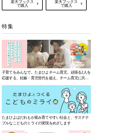
楽天ブックス
楽天ブックス
で購入
で購入
特集
子育てをみんなで。たまひよチーム育児。頑張る2人を
応援する、妊娠・育児世代を超え、チーム育児に共感
する社会を目指していきます。
たまひよはだれもが産み育てやすい社会と、サステナ
ブルなこどものミライの実現をめざします