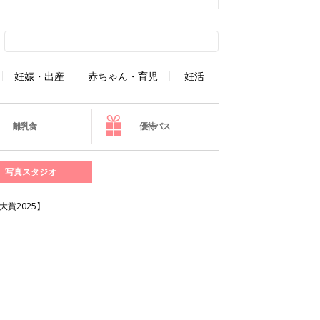
妊娠・出産
赤ちゃん・育児
妊活
離乳食
優待パス
写真スタジオ
賞2025】