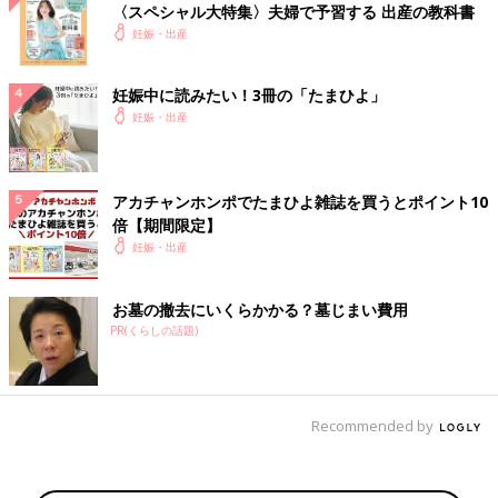
〈スペシャル大特集〉夫婦で予習する 出産の教科書
妊娠・出産
妊娠中に読みたい！3冊の「たまひよ」
妊娠・出産
アカチャンホンポでたまひよ雑誌を買うとポイント10
倍【期間限定】
妊娠・出産
お墓の撤去にいくらかかる？墓じまい費用
PR(くらしの話題)
Recommended by