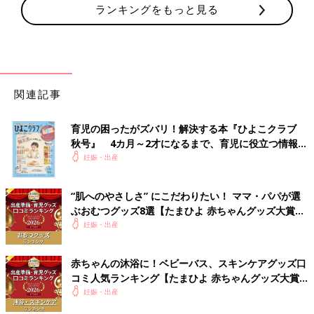
ランキングをもっと見る
関連記事
育児の困ったがズバリ！解決する本『ひよこクラブ
秋号』 4カ月～2才になるまで、育児に役立つ情報が
いっぱい！
妊娠・出産
“肌へのやさしさ” にこだわりたい！ ママ・パパが選
ぶおむつグッズ8選【たまひよ 赤ちゃんグッズ大賞
2026】
妊娠・出産
赤ちゃんの沐浴に！ベビーバス、スキンケアグッズ口
コミ人気ランキング【たまひよ 赤ちゃんグッズ大賞
2026】
妊娠・出産