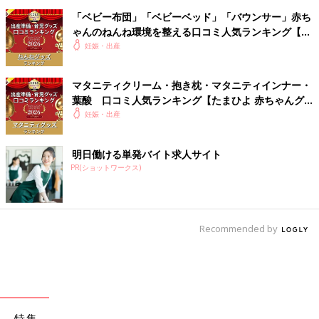
「ベビー布団」「ベビーベッド」「バウンサー」赤ち
ゃんのねんね環境を整える口コミ人気ランキング【た
まひよ 赤ちゃんグッズ大賞2026】
妊娠・出産
マタニティクリーム・抱き枕・マタニティインナー・
葉酸 口コミ人気ランキング【たまひよ 赤ちゃんグ
ッズ大賞2026】
妊娠・出産
明日働ける単発バイト求人サイト
PR(ショットワークス)
Recommended by
特集