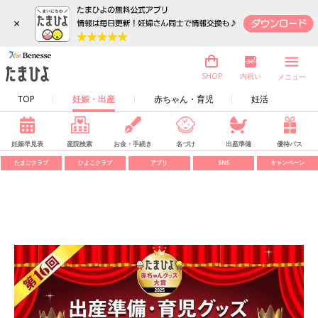
×
内祝い
SHOP
メニュー
TOP
妊娠・出産
赤ちゃん・育児
妊活
妊娠早見表
産院検索
お金・手続き
名づけ
出産準備
優待パス
たまごクラブ
ひよこクラブ
アプリ
SNS
キャンペーン