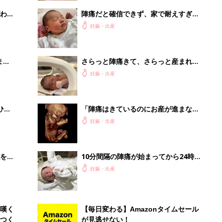
わか
陣痛だと確信できず、家で耐えすぎた
まご
結果…【たまひよ 出産体験談】
妊娠・出産
まご
さらっと陣痛きて、さらっと産まれて
集〉
くるでしょ！…が、緊急帝王切開に
妊娠・出産
【たまひよ 出産体験談】
ひ
「陣痛はきているのにお産が進まな
い…」自然分娩の予定が、過強陣痛の
妊娠・出産
ため緊急帝王切開に【たまひよ 出産
体験談】
を買
10分間隔の陣痛が始まってから24時
間近くの戦いに。「早く産みたいで
妊娠・出産
す…」と泣きながら助産師さんに訴え
る【たまひよ 出産体験談】
嘆く
【毎日変わる】Amazonタイムセール
つく
が見逃せない！