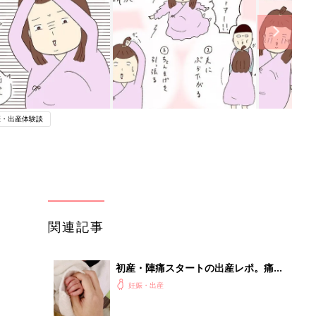
娠・出産体験談
関連記事
初産・陣痛スタートの出産レポ。痛み
を忘れるというのは本当だった！【た
妊娠・出産
まひよ 出産体験談】