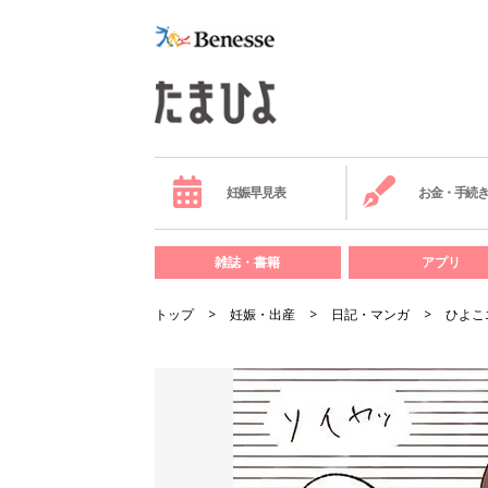
妊娠早見表
お金・手続
雑誌・書籍
アプリ
トップ
妊娠・出産
日記・マンガ
ひよこ