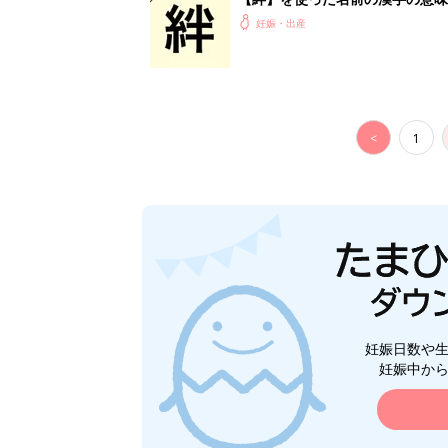
妊娠・出産
<
1
妊娠日数や
妊娠中か