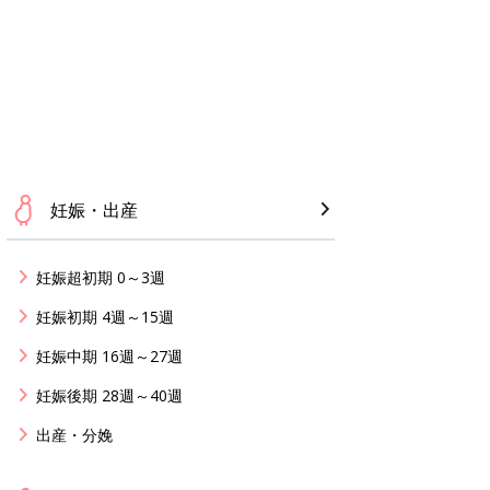
妊娠・出産
妊娠超初期 0～3週
妊娠初期 4週～15週
妊娠中期 16週～27週
妊娠後期 28週～40週
出産・分娩