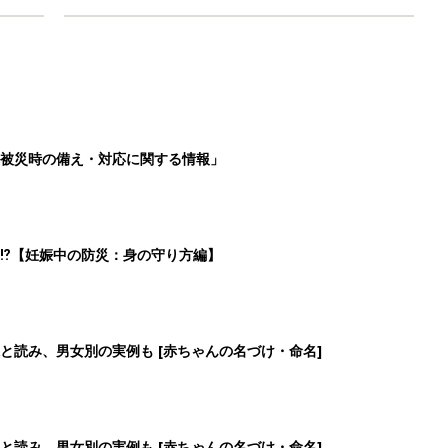
被災時の備え・対応に関する情報」
⁉︎【妊娠中の防災：身の守り方編】
と読み、男女別の実例も [赤ちゃんの名づけ・命名]
と読み、男女別の実例も [赤ちゃんの名づけ・命名]