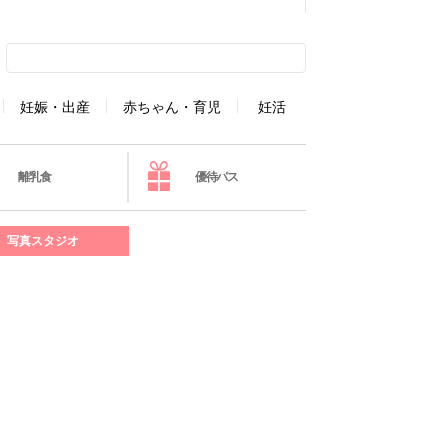
妊娠・出産
赤ちゃん・育児
妊活
離乳食
優待パス
写真スタジオ