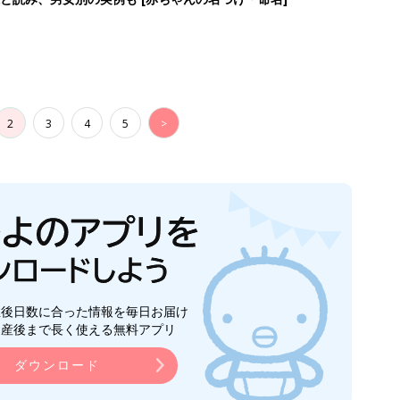
2
3
4
5
>
生後日数に合った情報を毎日お届け
ら産後まで長く使える無料アプリ
ダウンロード