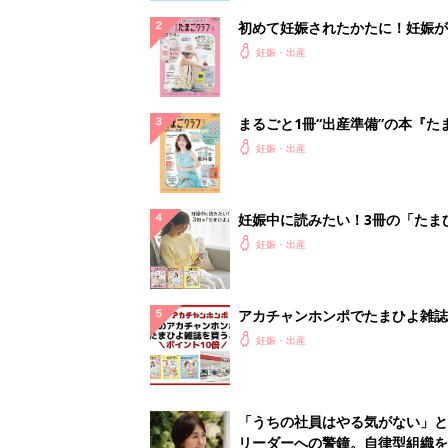
初めて妊娠されたかたに！妊娠が
ったら最初に読む本『初めてのた
妊娠・出産
クラブ 夏号』
まるごと1冊“出産準備”の本『た
クラブ 夏号』〈スペシャル大特
妊娠・出産
夫婦で予習する 出産の教科書
妊娠中に読みたい！3冊の「たま
よ」
妊娠・出産
アカチャンホンポでたまひよ雑誌
うとポイント10倍【期間限定】
妊娠・出産
「うちの社員はやる気がない」と
リーダーへの警鐘。自律型組織を