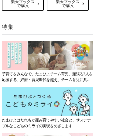
楽天ブックス
楽天ブックス
で購入
で購入
特集
子育てをみんなで。たまひよチーム育児。頑張る2人を
応援する、妊娠・育児世代を超え、チーム育児に共感
する社会を目指していきます。
たまひよはだれもが産み育てやすい社会と、サステナ
ブルなこどものミライの実現をめざします