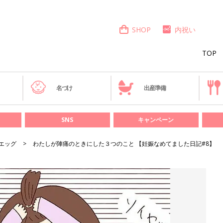
SHOP
内祝い
TOP
き
名づけ
出産準備
SNS
キャンペーン
エッグ
わたしが陣痛のときにした３つのこと 【妊娠なめてました日記#8】