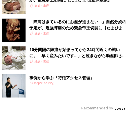
妊娠・出産
「陣痛はきているのにお産が進まない…」自然分娩の
予定が、過強陣痛のため緊急帝王切開に【たまひよ
出産体験談】
妊娠・出産
10分間隔の陣痛が始まってから24時間近くの戦い
に。「早く産みたいです…」と泣きながら助産師さん
に訴える【たまひよ 出産体験談】
妊娠・出産
事例から学ぶ『特権アクセス管理』
PR(KeeperSecurity)
Recommended by