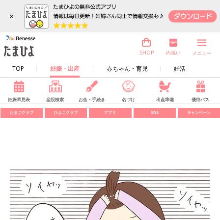
×
内祝い
SHOP
メニュー
TOP
妊娠・出産
赤ちゃん・育児
妊活
妊娠早見表
産院検索
お金・手続き
名づけ
出産準備
優待パス
たまごクラブ
ひよこクラブ
アプリ
SNS
キャンペーン