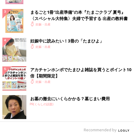
まるごと1冊“出産準備”の本『たまごクラブ 夏号』
〈スペシャル大特集〉夫婦で予習する 出産の教科書
妊娠・出産
妊娠中に読みたい！3冊の「たまひよ」
妊娠・出産
アカチャンホンポでたまひよ雑誌を買うとポイント10
倍【期間限定】
妊娠・出産
お墓の撤去にいくらかかる？墓じまい費用
PR(くらしの話題)
Recommended by