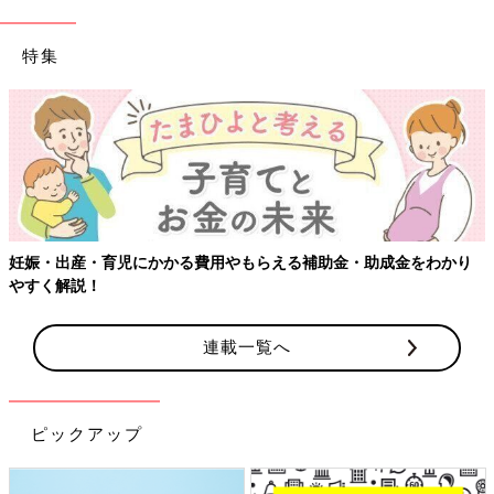
特集
【ワ
・出産・育児にかかる費用やもらえる補助金・助成金をわかり
く解説！
連載一覧へ
ピックアップ