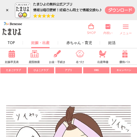
×
内祝い
SHOP
メニュー
TOP
妊娠・出産
赤ちゃん・育児
妊活
妊娠早見表
産院検索
お金・手続き
名づけ
出産準備
優待パス
たまごクラブ
ひよこクラブ
アプリ
SNS
キャンペーン