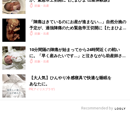
妊娠・出産
「陣痛はきているのにお産が進まない…」自然分娩の
予定が、過強陣痛のため緊急帝王切開に【たまひよ
出産体験談】
妊娠・出産
10分間隔の陣痛が始まってから24時間近くの戦い
に。「早く産みたいです…」と泣きながら助産師さん
に訴える【たまひよ 出産体験談】
妊娠・出産
【大人気】ひんやり冷感寝具で快適な睡眠を
あなたに。
PR(アイリスプラザ)
Recommended by