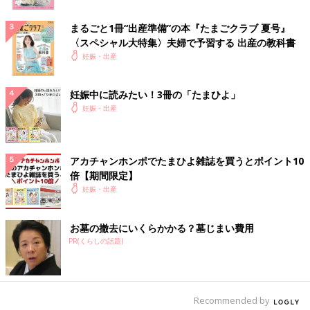
まるごと1冊“出産準備”の本『たまごクラブ 夏号』
〈スペシャル大特集〉夫婦で予習する 出産の教科書
妊娠・出産
妊娠中に読みたい！3冊の「たまひよ」
妊娠・出産
アカチャンホンポでたまひよ雑誌を買うとポイント10
倍【期間限定】
妊娠・出産
お墓の撤去にいくらかかる？墓じまい費用
PR(くらしの話題)
Recommended by