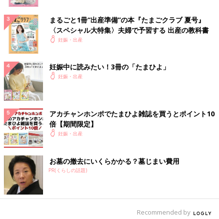
まるごと1冊“出産準備”の本『たまごクラブ 夏号』
〈スペシャル大特集〉夫婦で予習する 出産の教科書
妊娠・出産
妊娠中に読みたい！3冊の「たまひよ」
妊娠・出産
アカチャンホンポでたまひよ雑誌を買うとポイント10
倍【期間限定】
妊娠・出産
お墓の撤去にいくらかかる？墓じまい費用
PR(くらしの話題)
Recommended by