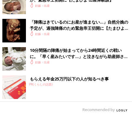
妊娠・出産
「陣痛はきているのにお産が進まない…」自然分娩の
予定が、過強陣痛のため緊急帝王切開に【たまひよ
出産体験談】
妊娠・出産
10分間隔の陣痛が始まってから24時間近くの戦い
に。「早く産みたいです…」と泣きながら助産師さん
に訴える【たまひよ 出産体験談】
妊娠・出産
もらえる年金25万円以下の人が知るべき事
PR(くらしの話題)
Recommended by