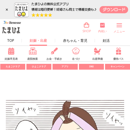
×
内祝い
SHOP
メニュー
TOP
妊娠・出産
赤ちゃん・育児
妊活
妊娠早見表
産院検索
お金・手続き
名づけ
出産準備
優待パス
たまごクラブ
ひよこクラブ
アプリ
SNS
キャンペーン