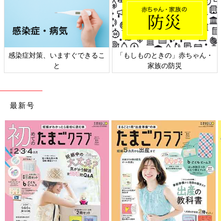
のときの」赤ちゃん・
日本外来小児科学会リーフレッ
六星占術 
家族の防災
ト検討会
最新号