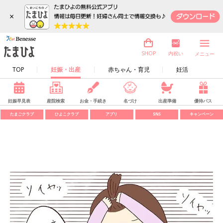
×
内祝い
SHOP
メニュー
TOP
妊娠・出産
赤ちゃん・育児
妊活
妊娠早見表
産院検索
お金・手続き
名づけ
出産準備
優待パス
たまごクラブ
ひよこクラブ
アプリ
SNS
キャンペーン