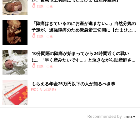
妊娠・出産
「陣痛はきているのにお産が進まない…」自然分娩の
予定が、過強陣痛のため緊急帝王切開に【たまひよ
出産体験談】
妊娠・出産
10分間隔の陣痛が始まってから24時間近くの戦い
に。「早く産みたいです…」と泣きながら助産師さん
に訴える【たまひよ 出産体験談】
妊娠・出産
もらえる年金25万円以下の人が知るべき事
PR(くらしの話題)
Recommended by