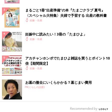
まるごと1冊“出産準備”の本『たまごクラブ 夏号』
〈スペシャル大特集〉夫婦で予習する 出産の教科書
妊娠・出産
妊娠中に読みたい！3冊の「たまひよ」
妊娠・出産
アカチャンホンポでたまひよ雑誌を買うとポイント10
倍【期間限定】
妊娠・出産
お墓の撤去にいくらかかる？墓じまい費用
PR(くらしの話題)
Recommended by