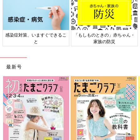
のときの」赤ちゃん・
日本外来小児科学会リーフレッ
六星占術 
家族の防災
ト検討会
最新号