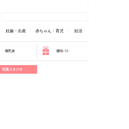
妊娠・出産
赤ちゃん・育児
妊活
離乳食
優待パス
写真スタジオ