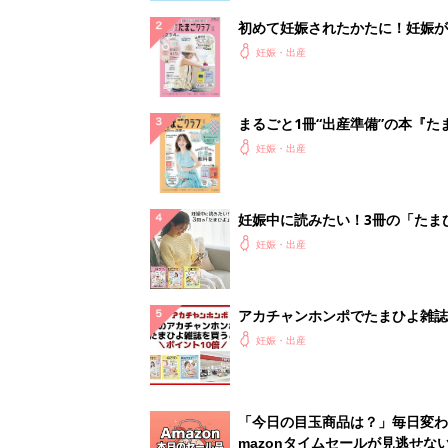
初めて妊娠されたかたに！妊娠が
ったら最初に読む本『初めてのた
妊娠・出産
クラブ 夏号』
まるごと1冊“出産準備”の本『た
クラブ 夏号』〈スペシャル大特
妊娠・出産
夫婦で予習する 出産の教科書
妊娠中に読みたい！3冊の「たま
よ」
妊娠・出産
アカチャンホンポでたまひよ雑誌
うとポイント10倍【期間限定】
妊娠・出産
「今日の目玉商品は？」毎日変わ
mazonタイムセールが見逃せな