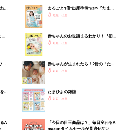
わか
まるごと1冊“出産準備”の本『たまご
まご
クラブ 夏号』〈スペシャル大特集〉
妊娠・出産
夫婦で予習する 出産の教科書
まご
赤ちゃんのお世話まるわかり！『初め
集〉
てのひよこクラブ 夏号』〈巻頭大特
妊娠・出産
集〉初めての授乳がうまくいく！ お
っぱい・ミルクの基本と夏のトラブル
解決テク
ひ
赤ちゃんが生まれたら！2冊の「たま
ひよ」
妊娠・出産
を買
たまひよの雑誌
妊娠・出産
るA
「今日の目玉商品は？」毎日変わるA
い
mazonタイムセールが見逃せない