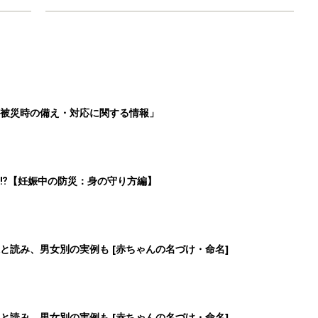
被災時の備え・対応に関する情報」
⁉︎【妊娠中の防災：身の守り方編】
と読み、男女別の実例も [赤ちゃんの名づけ・命名]
と読み、男女別の実例も [赤ちゃんの名づけ・命名]