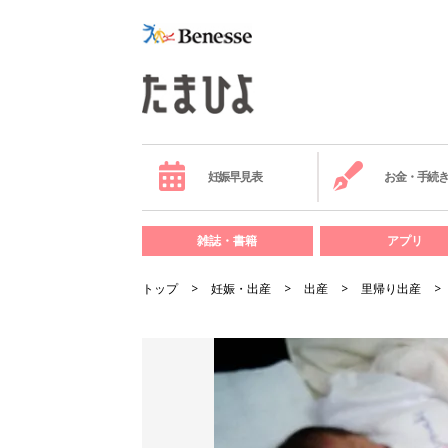
妊娠早見表
お金・手続
雑誌・書籍
アプリ
トップ
妊娠・出産
出産
里帰り出産