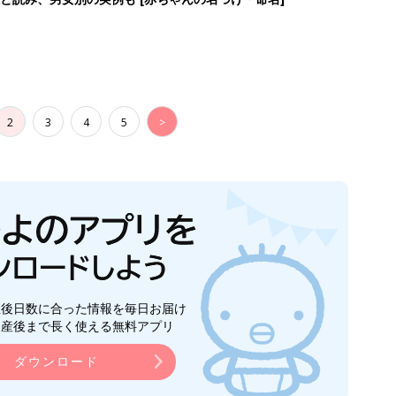
2
3
4
5
>
生後日数に合った情報を毎日お届け
ら産後まで長く使える無料アプリ
ダウンロード