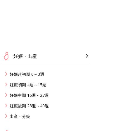
妊娠・出産
妊娠超初期 0～3週
妊娠初期 4週～15週
妊娠中期 16週～27週
妊娠後期 28週～40週
出産・分娩