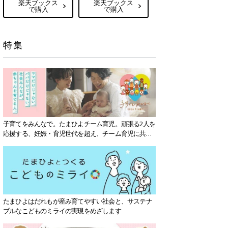
楽天ブックス
楽天ブックス
で購入
で購入
特集
子育てをみんなで。たまひよチーム育児。頑張る2人を
応援する、妊娠・育児世代を超え、チーム育児に共感
する社会を目指していきます。
たまひよはだれもが産み育てやすい社会と、サステナ
ブルなこどものミライの実現をめざします