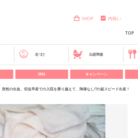
SHOP
内祝い
TOP
き
名づけ
出産準備
SNS
キャンペーン
突然の出血、切迫早産での入院を乗り越えて、陣痛なし!?の超スピード出産！