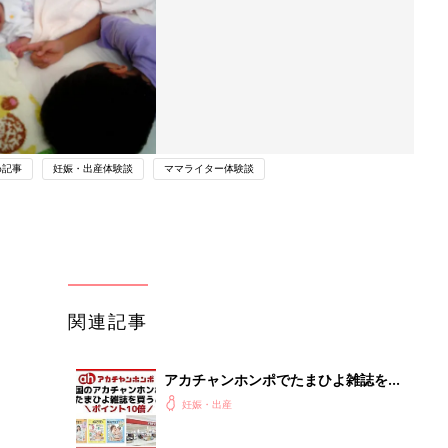
め記事
妊娠・出産体験談
ママライター体験談
関連記事
アカチャンホンポでたまひよ雑誌を買
うとポイント10倍【期間限定】
妊娠・出産