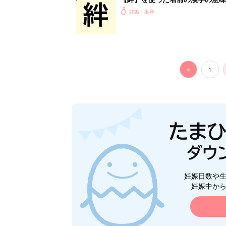
妊娠・出産
<
1
妊娠日数や
妊娠中か