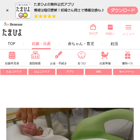
×
内祝い
SHOP
メニュー
TOP
妊娠・出産
赤ちゃん・育児
妊活
妊娠早見表
産院検索
お金・手続き
名づけ
出産準備
優待パス
たまごクラブ
ひよこクラブ
アプリ
SNS
キャンペーン