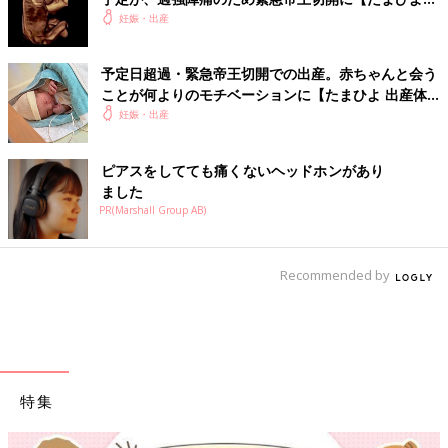
出産体験談】
妊娠・出産
予定日超過・緊急帝王切開での出産。赤ちゃんと会う
ことが何よりのモチベーションに【たまひよ 出産体
験談】
妊娠・出産
ピアスをしてても痛くないヘッドホンがあり
ました
PR(Marshall Group AB)
Recommended by
特集