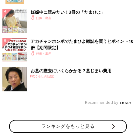
妊娠中に読みたい！3冊の「たまひよ」
妊娠・出産
アカチャンホンポでたまひよ雑誌を買うとポイント10
倍【期間限定】
妊娠・出産
お墓の撤去にいくらかかる？墓じまい費用
PR(くらしの話題)
Recommended by
ランキングをもっと見る