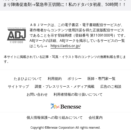
まり陣痛促進剤→緊急帝王切開に！私のドタバタ初産、50時間！！
ＡＢＪマークは、この電子書店・電子書籍配信サービスが、
著作権者からコンテンツ使用許諾を得た正規版配信サービス
であることを示す登録商標（登録番号 第11091000号）です。
ABJマークの詳細、ABJマークを掲示しているサービスの一覧
はこちら→
https://aebs.or.jp/
本サイトに掲載されている記事・写真・イラスト等のコンテンツの無断転載を禁じま
す。
たまひよについて
利用規約
ポリシー
医師・専門家一覧
サイトマップ
調査・プレスリリース・メディア掲載
広告のご相談
お問い合わせ
利用者情報の取り扱いについて
個人情報保護への取り組みについて
会社案内
Copyright ©Benesse Corporation All rights reserved.