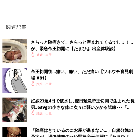
関連記事
さらっと陣痛きて、さらっと産まれてくるでしょ！…
が、緊急帝王切開に【たまひよ 出産体験談】
妊娠・出産
帝王切開後…痛い、痛い、ただ痛い【ツボウチ育児劇
場 #81】
妊娠・出産
妊娠23週4日で破水し､翌日緊急帝王切開で生まれた長
男｡639gの小さな体に次々に襲いかかる試練･･･「生
きて」と願い続けた【超低出生体重児】
妊娠・出産
「陣痛はきているのにお産が進まない…」自然分娩の
予定が、過強陣痛のため緊急帝王切開に【たまひよ