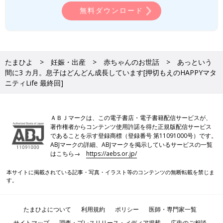
無料ダウンロード
たまひよ
妊娠・出産
赤ちゃんのお世話
あっという
間に3 カ月。息子はどんどん成長しています[押切もえのHAPPYマタ
ニティLife 最終回]
ＡＢＪマークは、この電子書店・電子書籍配信サービスが、
著作権者からコンテンツ使用許諾を得た正規版配信サービス
であることを示す登録商標（登録番号 第11091000号）です。
ABJマークの詳細、ABJマークを掲示しているサービスの一覧
はこちら→
https://aebs.or.jp/
本サイトに掲載されている記事・写真・イラスト等のコンテンツの無断転載を禁じま
す。
たまひよについて
利用規約
ポリシー
医師・専門家一覧
サイトマップ
調査・プレスリリース・メディア掲載
広告のご相談