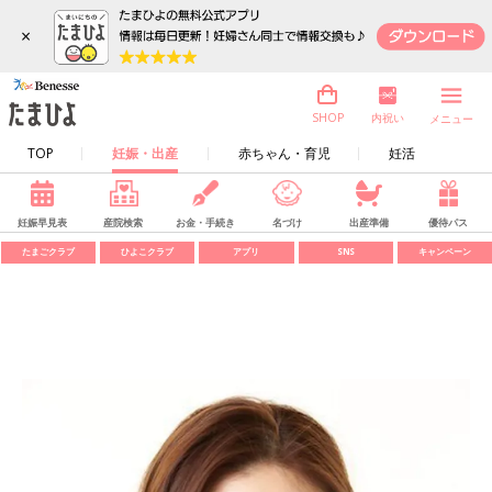
×
内祝い
SHOP
メニュー
TOP
妊娠・出産
赤ちゃん・育児
妊活
妊娠早見表
産院検索
お金・手続き
名づけ
出産準備
優待パス
たまごクラブ
ひよこクラブ
アプリ
SNS
キャンペーン