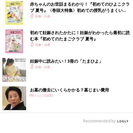
赤ちゃんのお世話まるわかり！『初めてのひよこクラ
ブ 夏号』〈巻頭大特集〉初めての授乳がうまくい
く！ おっぱい・ミルクの基本と夏のトラブル 解決テ
妊娠・出産
ク
初めて妊娠されたかたに！妊娠がわかったら最初に読
む本『初めてのたまごクラブ 夏号』
妊娠・出産
妊娠中に読みたい！3冊の「たまひよ」
妊娠・出産
お墓の撤去にいくらかかる？墓じまい費用
PR(くらしの話題)
Recommended by