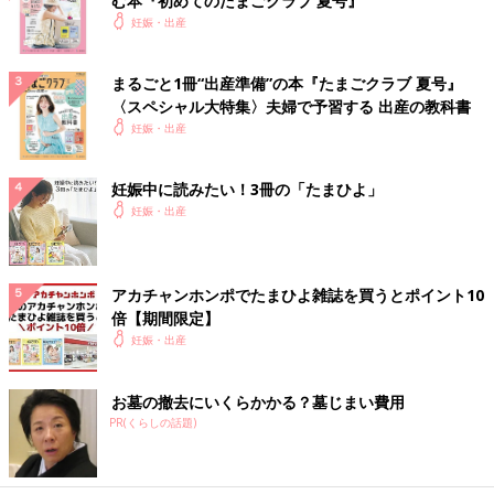
む本『初めてのたまごクラブ 夏号』
妊娠・出産
まるごと1冊“出産準備”の本『たまごクラブ 夏号』
〈スペシャル大特集〉夫婦で予習する 出産の教科書
妊娠・出産
妊娠中に読みたい！3冊の「たまひよ」
妊娠・出産
アカチャンホンポでたまひよ雑誌を買うとポイント10
倍【期間限定】
妊娠・出産
お墓の撤去にいくらかかる？墓じまい費用
PR(くらしの話題)