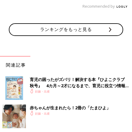
Recommended by
ランキングをもっと見る
関連記事
育児の困ったがズバリ！解決する本『ひよこクラブ
秋号』 4カ月～2才になるまで、育児に役立つ情報が
いっぱい！
妊娠・出産
赤ちゃんが生まれたら！2冊の「たまひよ」
妊娠・出産