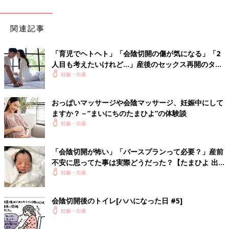
関連記事
「育児でヘトヘト」「会陰切開の傷が気になる」「2
人目も考えたいけれど…」産後のセックス再開のタイ
ミングは？
妊娠・出産
おっぱいマッサージや会陰マッサージ、妊娠中にして
ますか？－”まいにちのたまひよ”の体験談
妊娠・出産
「会陰切開が怖い」「バースプランって必要？」産前
不安に思ってた事は実際どうだった？【たまひよ 出
産体験談】
妊娠・出産
会陰切開後のトイレ[ハハになった日 #5]
妊娠・出産