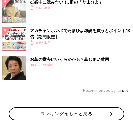
妊娠中に読みたい！3冊の「たまひよ」
妊娠・出産
アカチャンホンポでたまひよ雑誌を買うとポイント10
倍【期間限定】
妊娠・出産
お墓の撤去にいくらかかる？墓じまい費用
PR(くらしの話題)
Recommended by
ランキングをもっと見る