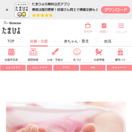
×
内祝い
SHOP
メニュー
TOP
妊娠・出産
赤ちゃん・育児
妊活
妊娠早見表
産院検索
お金・手続き
名づけ
出産準備
優待パス
たまごクラブ
ひよこクラブ
アプリ
SNS
キャンペーン