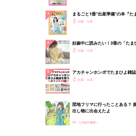
まるごと1冊“出産準備”の本『た
クラブ 夏号』〈スペシャル大特
妊娠・出産
夫婦で予習する 出産の教科書
妊娠中に読みたい！3冊の「たま
よ」
妊娠・出産
アカチャンホンポでたまひよ雑誌
うとポイント10倍【期間限定】
妊娠・出産
団地フリマに行ったことある？ 
出し物に出会えたよ
PR（UR都市機構）