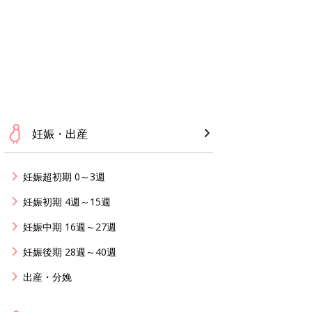
妊娠・出産
妊娠超初期 0～3週
妊娠初期 4週～15週
妊娠中期 16週～27週
妊娠後期 28週～40週
出産・分娩