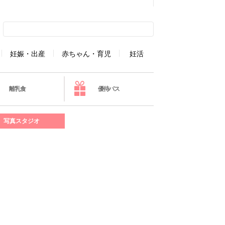
妊娠・出産
赤ちゃん・育児
妊活
離乳食
優待パス
写真スタジオ