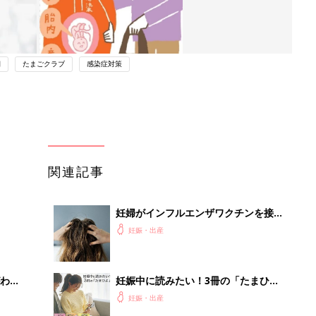
期
たまごクラブ
感染症対策
関連記事
妊婦がインフルエンザワクチンを接種
するのはどう？－”まいにちのたまひ
妊娠・出産
よ”に寄せられた投稿
わか
妊娠中に読みたい！3冊の「たまひ
まご
よ」
妊娠・出産