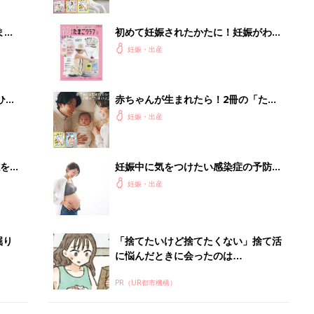
まご
初めて妊娠されたかたに！妊娠がわか
集〉
ったら最初に読む本『初めてのたまご
妊娠・出産
クラブ 夏号』
ひ
赤ちゃんが生まれたら！2冊の「たま
ひよ」
妊娠・出産
を買
妊娠中に気をつけたい感染症の予防と
対策 母子感染する感染症から赤ちゃ
妊娠・出産
んを守ろう！【専門家】
掘り
「捨てたいけど捨てたくない」捨て活
に悩んだときに会ったのは…
PR（UR都市機構）