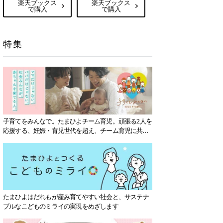
楽天ブックス
楽天ブックス
で購入
で購入
特集
子育てをみんなで。たまひよチーム育児。頑張る2人を
応援する、妊娠・育児世代を超え、チーム育児に共感
する社会を目指していきます。
たまひよはだれもが産み育てやすい社会と、サステナ
ブルなこどものミライの実現をめざします