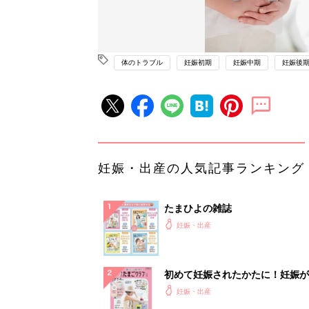
体のトラブル
妊娠初期
妊娠中期
妊娠後
妊娠・出産の人気記事ランキング
たまひよの雑誌
妊娠・出産
初めて妊娠されたかたに！妊娠が
ったら最初に読む本『初めてのた
妊娠・出産
クラブ 夏号』