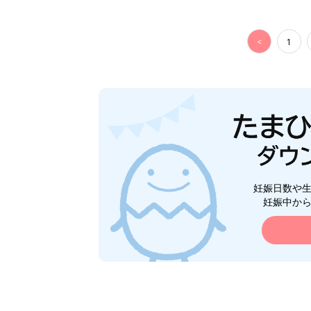
<
1
妊娠日数や
妊娠中か