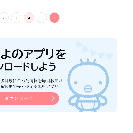
2
3
4
5
>
生後日数に合った情報を毎日お届け
ら産後まで長く使える無料アプリ
ダウンロード