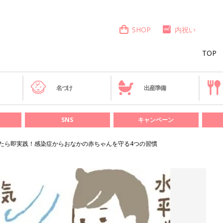
SHOP
内祝い
TOP
き
名づけ
出産準備
SNS
キャンペーン
たら即実践！感染症からおなかの赤ちゃんを守る4つの習慣