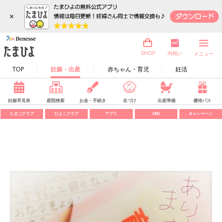
×
内祝い
SHOP
メニュー
TOP
妊娠・出産
赤ちゃん・育児
妊活
妊娠早見表
産院検索
お金・手続き
名づけ
出産準備
優待パス
たまごクラブ
ひよこクラブ
アプリ
SNS
キャンペーン