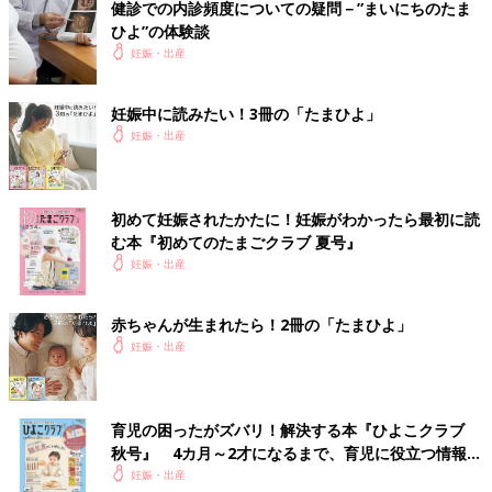
健診での内診頻度についての疑問－”まいにちのたま
ひよ”の体験談
妊娠・出産
妊娠中に読みたい！3冊の「たまひよ」
妊娠・出産
初めて妊娠されたかたに！妊娠がわかったら最初に読
む本『初めてのたまごクラブ 夏号』
妊娠・出産
赤ちゃんが生まれたら！2冊の「たまひよ」
妊娠・出産
育児の困ったがズバリ！解決する本『ひよこクラブ
秋号』 4カ月～2才になるまで、育児に役立つ情報が
いっぱい！
妊娠・出産